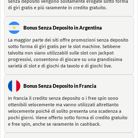
senza deposito vengono solitamente erogate sotto forma
di giri gratis e più raramente in credito gratuito.
Bonus Senza Deposito in Argentina
La maggior parte dei siti offre promozioni senza deposito
sotto forma di giri gratis per le slot machine. Sebbene
talvolta non siano utilizzabili sulle slot con jackpot
progressivi, consentono di giocare su una grandissima
varietà di slot e di giochi da tavolo e di giochi live.
Bonus Senza Deposito in Francia
In Francia il credito senza deposito o i free spin sono
ottenibili velocemente ma vanno utilizzati altrettanto
velocemente poiché di solito presenta una scadenza a
pochi giorni. Viene offerto sotto forma di credito gratuito
e free spin, anche se raramente in cashback.