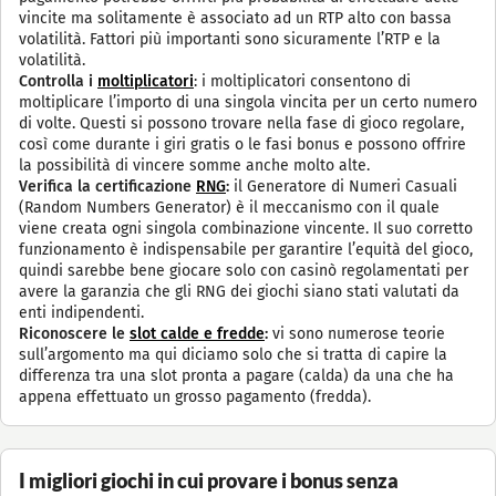
vincite ma solitamente è associato ad un RTP alto con bassa
volatilità. Fattori più importanti sono sicuramente l’RTP e la
volatilità.
Controlla i
moltiplicatori
: i moltiplicatori consentono di
moltiplicare l’importo di una singola vincita per un certo numero
di volte. Questi si possono trovare nella fase di gioco regolare,
così come durante i giri gratis o le fasi bonus e possono offrire
la possibilità di vincere somme anche molto alte.
Verifica la certificazione
RNG
:
il Generatore di Numeri Casuali
(Random Numbers Generator) è il meccanismo con il quale
viene creata ogni singola combinazione vincente. Il suo corretto
funzionamento è indispensabile per garantire l’equità del gioco,
quindi sarebbe bene giocare solo con casinò regolamentati per
avere la garanzia che gli RNG dei giochi siano stati valutati da
enti indipendenti.
Riconoscere le
slot calde e fredde
:
vi sono numerose teorie
sull’argomento ma qui diciamo solo che si tratta di capire la
differenza tra una slot pronta a pagare (calda) da una che ha
appena effettuato un grosso pagamento (fredda).
I migliori giochi in cui provare i bonus senza