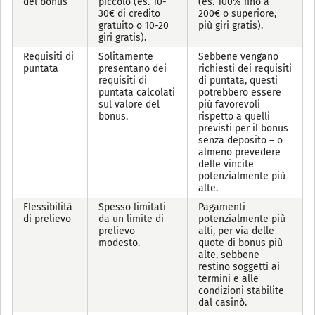
del bonus
piccolo (es. 10-
(es. 100% fino a
30€ di credito
200€ o superiore,
gratuito o 10-20
più giri gratis).
giri gratis).
Requisiti di
Solitamente
Sebbene vengano
puntata
presentano dei
richiesti dei requisiti
requisiti di
di puntata, questi
puntata calcolati
potrebbero essere
sul valore del
più favorevoli
bonus.
rispetto a quelli
previsti per il bonus
senza deposito – o
almeno prevedere
delle vincite
potenzialmente più
alte.
Flessibilità
Spesso limitati
Pagamenti
di prelievo
da un limite di
potenzialmente più
prelievo
alti, per via delle
modesto.
quote di bonus più
alte, sebbene
restino soggetti ai
termini e alle
condizioni stabilite
dal casinò.