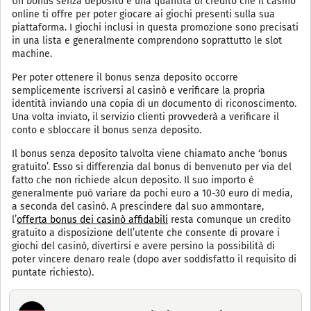
Un bonus senza deposito è una quantità di credito che il casinò
online ti offre per poter giocare ai giochi presenti sulla sua
piattaforma. I giochi inclusi in questa promozione sono precisati
in una lista e generalmente comprendono soprattutto le slot
machine.
Per poter ottenere il bonus senza deposito occorre
semplicemente iscriversi al casinò e verificare la propria
identità inviando una copia di un documento di riconoscimento.
Una volta inviato, il servizio clienti provvederà a verificare il
conto e sbloccare il bonus senza deposito.
Il bonus senza deposito talvolta viene chiamato anche ‘bonus
gratuito’. Esso si differenzia dal bonus di benvenuto per via del
fatto che non richiede alcun deposito. Il suo importo è
generalmente può variare da pochi euro a 10-30 euro di media,
a seconda del casinò. A prescindere dal suo ammontare,
l’
offerta bonus dei casinò affidabili
resta comunque un credito
gratuito a disposizione dell’utente che consente di provare i
giochi del casinò, divertirsi e avere persino la possibilità di
poter vincere denaro reale (dopo aver soddisfatto il requisito di
puntate richiesto).