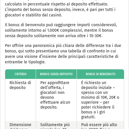
calcolato in percentuale rispetto al deposito effettuato.
L’importo del bonus senza deposito, invece, è pari per tutti i
giocatori e stabilito dal casinò.
Il bonus di benvenuto può raggiungere importi considerevoli,
solitamente intorno ai 1.000€ complessivi, mentre il bonus
senza deposito solitamente non arriva oltre i 10-30€.
Per offrire una panoramica più chiara delle differenze tra i due
bonus, qui sotto presentiamo una tabella di confronto in cui
avere una visione d’insieme delle principali caratteristiche di
entrambe le tipologie.
CRITERIO
BONUS SENZA DEPOSITO
BONUS DI BENVENUTO
Richiesta di
Per approfittare
È richiesto un
deposito
dell’offerta, i
deposito iniziale –
giocatori non
spesso con un
devono
minimo di 10€, 20€ o
effettuare alcun
superiore – per
deposito.
poter richiedere il
bonus o i giri
gratuiti.
Dimensione
Solitamente più
Può essere più alto