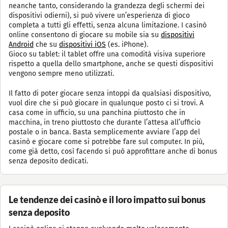
neanche tanto, considerando la grandezza degli schermi dei
dispositivi odierni), si può vivere un’esperienza di gioco
completa a tutti gli effetti, senza alcuna limitazione. I casinò
online consentono di giocare su mobile sia su
dispositivi
Android
che su
dispositivi iOS
(es. iPhone).
Gioco su tablet: il tablet offre una comodità visiva superiore
rispetto a quella dello smartphone, anche se questi dispositivi
vengono sempre meno utilizzati.
Il fatto di poter giocare senza intoppi da qualsiasi dispositivo,
vuol dire che si può giocare in qualunque posto ci si trovi. A
casa come in ufficio, su una panchina piuttosto che in
macchina, in treno piuttosto che durante l’attesa all’ufficio
postale o in banca. Basta semplicemente avviare l’app del
casinò e giocare come si potrebbe fare sul computer. In più,
come già detto, così facendo si può approfittare anche di bonus
senza deposito dedicati.
Le tendenze dei casinò e il loro impatto sui bonus
senza deposito