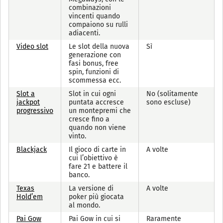
combinazioni
vincenti quando
compaiono su rulli
adiacenti.
Video slot
Le slot della nuova
Sì
generazione con
fasi bonus, free
spin, funzioni di
scommessa ecc.
Slot a
Slot in cui ogni
No (solitamente
jackpot
puntata accresce
sono escluse)
progressivo
un montepremi che
cresce fino a
quando non viene
vinto.
Blackjack
Il gioco di carte in
A volte
cui l’obiettivo è
fare 21 e battere il
banco.
Texas
La versione di
A volte
Hold’em
poker più giocata
al mondo.
Pai Gow
Pai Gow in cui si
Raramente