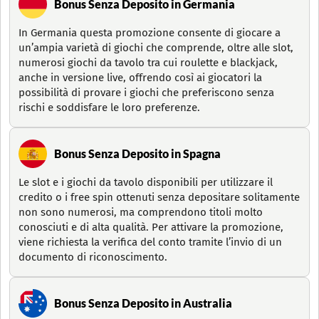
Bonus Senza Deposito in Germania
In Germania questa promozione consente di giocare a
un’ampia varietà di giochi che comprende, oltre alle slot,
numerosi giochi da tavolo tra cui roulette e blackjack,
anche in versione live, offrendo così ai giocatori la
possibilità di provare i giochi che preferiscono senza
rischi e soddisfare le loro preferenze.
Bonus Senza Deposito in Spagna
Le slot e i giochi da tavolo disponibili per utilizzare il
credito o i free spin ottenuti senza depositare solitamente
non sono numerosi, ma comprendono titoli molto
conosciuti e di alta qualità. Per attivare la promozione,
viene richiesta la verifica del conto tramite l’invio di un
documento di riconoscimento.
Bonus Senza Deposito in Australia