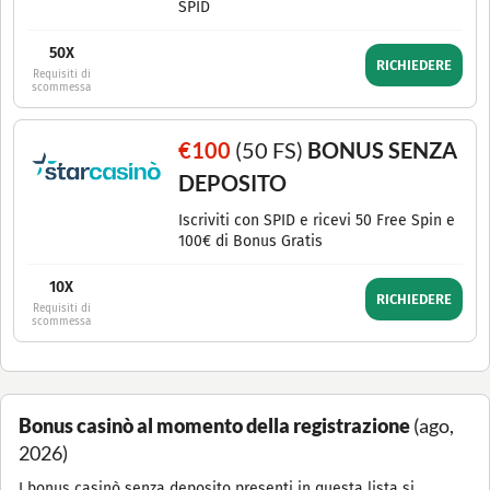
SPID
50X
RICHIEDERE
Requisiti di
scommessa
€100
(50 FS)
BONUS SENZA
DEPOSITO
Iscriviti con SPID e ricevi 50 Free Spin e
100€ di Bonus Gratis
10X
RICHIEDERE
Requisiti di
scommessa
Bonus casinò al momento della registrazione
(ago,
2026)
I bonus casinò senza deposito presenti in questa lista si