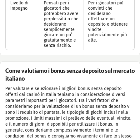
Livello di
Pensati per i
Per i giocatori più
impegno
giocatori che
convinti che
potrebbero avere
desiderano
perplessità o che
effettuare un
desiderano
deposito e ottenere
semplicemente
vincite
giocare un po’
potenzialmente più
gratuitamente e
alte.
senza rischio.
Come valutiamo i bonus senza deposito sul mercato
italiano
Per valutare e selezionare i migliori bonus senza deposito
offerti dai casinò in Italia teniamo in considerazione diversi
parametri importanti per i giocatori. Tra i vari fattori che
consideriamo per la valutazione di un bonus senza deposito vi
sono il requisito di puntata, le tipologie di giochi inclusi nella
promozione, i limiti massimi di prelievo delle eventuali vincite,
e il numero di giorni disponibili per utilizzare il bonus. In
generale, consideriamo complessivamente i termini e le
condizioni del bonus e consigliamo vivamente di fare lo stesso