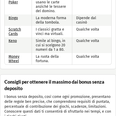
Poker
usano le carte
anziché le tessere
del domino.
Bingo
La moderna forma
Dipende dal
della tombola.
casinò
Scratch
I classici gratta e
Qualche volta
Cards
vinci ma virtuali.
Keno
Simile al bingo, in
Qualche volta
cui si scelgono 20
numeri da 1 a 80.
Money
La ruota della
Qualche volta
Wheel
fortuna.
Consigli per ottenere il massimo dai bonus senza
deposito
I bonus senza deposito, così come ogni promozione, presentano
delle regole ben precise, che comprendono requisiti di puntata,
percentuale di contribuzione dei giochi, scadenze, limitazioni.
Conoscere questi dati ti consentirà di sfruttarlo nei tempi, e con