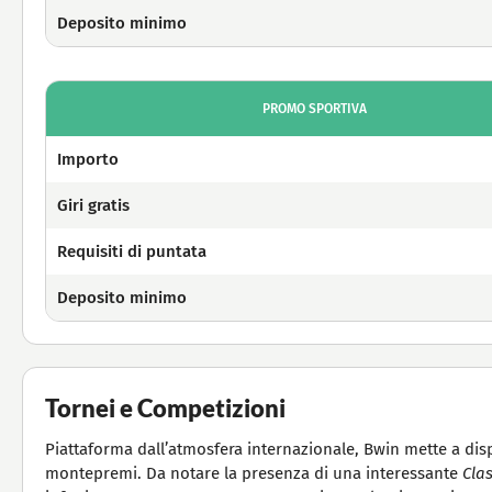
Deposito minimo
PROMO SPORTIVA
Importo
Giri gratis
Requisiti di puntata
Deposito minimo
Tornei e Competizioni
Piattaforma dall’atmosfera internazionale, Bwin mette a dis
montepremi. Da notare la presenza di una interessante
Clas