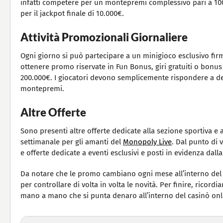
infatti competere per un montepremi complessivo pari a 10
per il jackpot finale di 10.000€.
Attività Promozionali Giornaliere
Ogni giorno si può partecipare a un minigioco esclusivo firm
ottenere promo riservate in Fun Bonus, giri gratuiti o bonu
200.000€. I giocatori devono semplicemente rispondere a dei
montepremi.
Altre Offerte
Sono presenti altre offerte dedicate alla sezione sportiva 
settimanale per gli amanti del
Monopoly Live
. Dal punto di
e offerte dedicate a eventi esclusivi e posti in evidenza dall
Da notare che le promo cambiano ogni mese all’interno del si
per controllare di volta in volta le novità. Per finire, rico
mano a mano che si punta denaro all’interno del casinò onl