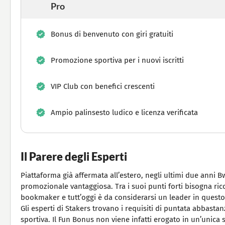
Pro
Bonus di benvenuto con giri gratuiti
Promozione sportiva per i nuovi iscritti
VIP Club con benefici crescenti
Ampio palinsesto ludico e licenza verificata
Il Parere degli Esperti
Piattaforma già affermata all’estero, negli ultimi due anni Bw
promozionale vantaggiosa. Tra i suoi punti forti bisogna ric
bookmaker e tutt’oggi è da considerarsi un leader in questo
Gli esperti di Stakers trovano i requisiti di puntata abbasta
sportiva. Il Fun Bonus non viene infatti erogato in un’unica