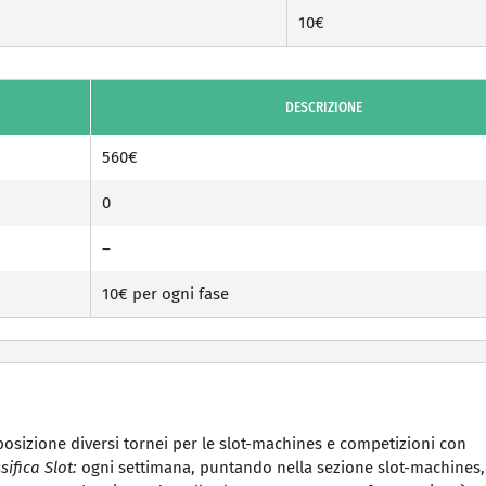
10€
DESCRIZIONE
560€
0
–
10€ per ogni fase
posizione diversi tornei per le slot-machines e competizioni con
sifica Slot:
ogni settimana, puntando nella sezione slot-machines,