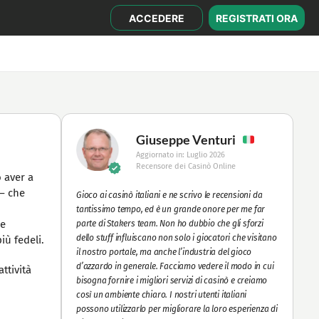
ACCEDERE
REGISTRATI ORA
Giuseppe Venturi
Aggiornato in: Luglio 2026
Recensore dei Casinò Online
 aver a
 – che
Gioco ai casinò italiani e ne scrivo le recensioni da
tantissimo tempo, ed è un grande onore per me far
ne
parte di Stakers team. Non ho dubbio che gli sforzi
dello stuff influiscano non solo i giocatori che visitano
ù fedeli.
il nostro portale, ma anche l’industria del gioco
d’azzardo in generale. Facciamo vedere il modo in cui
ttività
bisogna fornire i migliori servizi di casinò e creiamo
così un ambiente chiaro. I nostri utenti italiani
possono utilizzarlo per migliorare la loro esperienza di