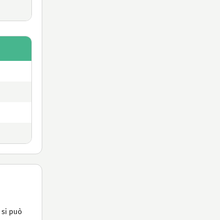
 si può