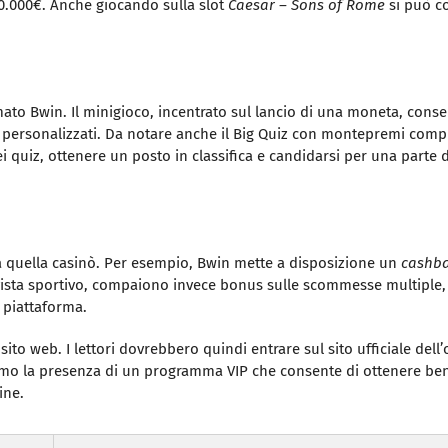
0.000€. Anche giocando sulla slot
Caesar – Sons of Rome
si può c
ato Bwin. Il minigioco, incentrato sul lancio di una moneta, conse
s personalizzati. Da notare anche il Big Quiz con montepremi comp
 quiz, ottenere un posto in classifica e candidarsi per una parte 
e a quella casinò. Per esempio, Bwin mette a disposizione un
cashb
 vista sportivo, compaiono invece bonus sulle scommesse multiple
a piattaforma.
to web. I lettori dovrebbero quindi entrare sul sito ufficiale dell
rdiamo la presenza di un programma VIP che consente di ottenere ben
ine.