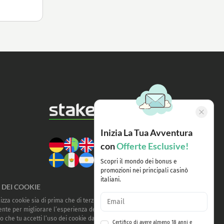
Inizia La Tua Avventura
con
Offerte Esclusive!
Scopri il mondo dei bonus e
promozioni nei principali casinò
italiani.
 DEI COOKIE
lizza cookie sia di prima che di terze parti sul tuo computer. Sono utilizzati
nte per migliorare l’esperienza del sito e fornire funzionalità personalizzate.
che tu accetti l’uso dei cookie da parte nostra, se continui a navigare sul
Certifico di avere almeno 18 anni e