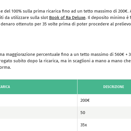
e del 100% sulla prima ricarica fino ad un tetto massimo di 200€.
i da utilizzare sulla slot
Book of Ra Deluxe
. Il deposito minimo è 
il denaro ottenuto per 35 volte prima di poter procedere al prelievo
na maggiorazione percentuale fino a un tetto massimo di 560€ + 30
erogato subito dopo la ricarica, ma in scaglioni a mano a mano che
forma.
CARICA
DESCRIZIONE
200€
50
35x