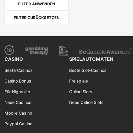
Blood Suckers Mechaniker
FILTER ANWENDEN
2-3-3-3-2
Wanzen, Insekten
Bonus Wette
5-1
FILTER ZURÜCKSETZEN
Business
Bonusspiel
7-3
Kabarett, Burleske
Bonusspiel: Nehmen Oder
5-3+3-1
Ablehnen
Bonbons
Bonus-Symbole
Süßigkeitenstock
Bonusrad
3-5
Karte
CASINO
SPIELAUTOMATEN
Pick-And-Click-Bonusspiel
3-3-4-3-3
Kartenspiel
Beste Casinos
Beste Slot-Casinos
Buch Des ... Mechanikers
6-10
Kartenfarben
Buffalo-Mechaniker (Wilds Mit
Casino Bonus
Freispiele
5-4-5-12
Multiplikatoren)
Kartenthema
7-1
Burst (Crash, Bustabit Like)
Für Highroller
Online Slots
Zeichentrickfilme
Mechaniker
2-4-2-4-2
Neue Casinos
Neue Online Slots
Kasino
Feature Kaufen
9-1
Mobile Casino
Burg
Cheats-Tool
2-3-3-4-5-5
Katzen
Cluster Pays
Paypal Casino
5-8
Kirsche
Connect Zum Gewinn