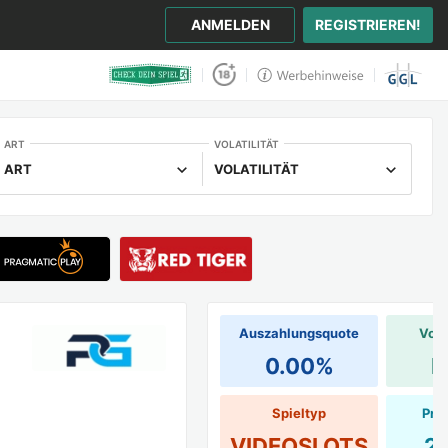
ANMELDEN
REGISTRIEREN!
ART
VOLATILITÄT
ART
VOLATILITÄT
Auszahlungsquote
Vola
0.00%
N
Spieltyp
Pre
VIDEOSLOTS
2