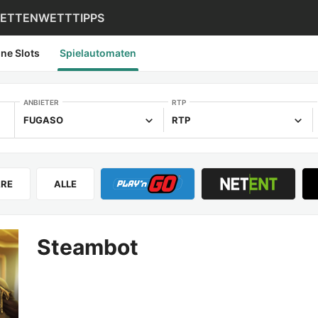
ETTEN
WETTTIPPS
ne Slots
Spielautomaten
ANBIETER
RTP
FUGASO
RTP
ÄRE
ALLE
Steambot