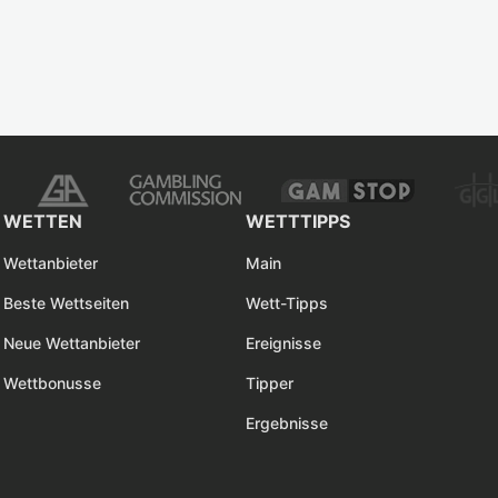
WETTEN
WETTTIPPS
Wettanbieter
Main
Beste Wettseiten
Wett-Tipps
Neue Wettanbieter
Ereignisse
Wettbonusse
Tipper
Ergebnisse