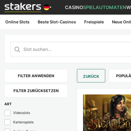
CASINO
SPIELAUTOMATEN
W
Online Slots
Beste Slot-Casinos
Freispiele
Neue Onli
FILTER ANWENDEN
POPUL
ZURÜCK
FILTER ZURÜCKSETZEN
ART
Videoslots
Kartenspiele