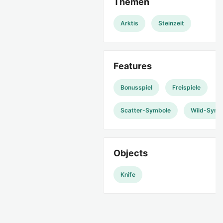
Themen
Arktis
Steinzeit
Features
Bonusspiel
Freispiele
Scatter-Symbole
Wild-Symb
Objects
Knife