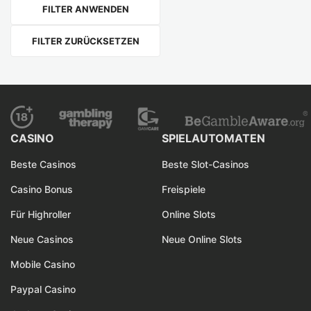
Blood Suckers Mechaniker
FILTER ANWENDEN
2-3-3-3-2
Wanzen, Insekten
Bonus Wette
5-1
FILTER ZURÜCKSETZEN
Business
Bonusspiel
7-3
Kabarett, Burleske
Bonusspiel: Nehmen Oder
5-3+3-1
Ablehnen
Bonbons
Bonus-Symbole
Süßigkeitenstock
Bonusrad
3-5
Karte
CASINO
SPIELAUTOMATEN
Pick-And-Click-Bonusspiel
3-3-4-3-3
Kartenspiel
Beste Casinos
Beste Slot-Casinos
Buch Des ... Mechanikers
6-10
Kartenfarben
Buffalo-Mechaniker (Wilds Mit
Casino Bonus
Freispiele
5-4-5-12
Multiplikatoren)
Kartenthema
7-1
Burst (Crash, Bustabit Like)
Für Highroller
Online Slots
Zeichentrickfilme
Mechaniker
2-4-2-4-2
Neue Casinos
Neue Online Slots
Kasino
Feature Kaufen
9-1
Mobile Casino
Burg
Cheats-Tool
2-3-3-4-5-5
Katzen
Cluster Pays
Paypal Casino
5-8
Kirsche
Connect Zum Gewinn