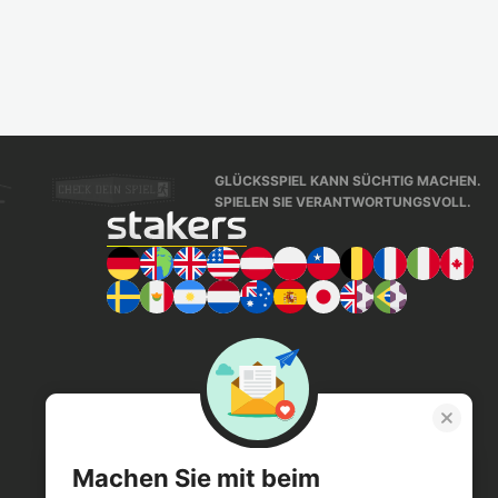
GLÜCKSSPIEL KANN SÜCHTIG MACHEN.
SPIELEN SIE VERANTWORTUNGSVOLL.
Machen Sie mit beim