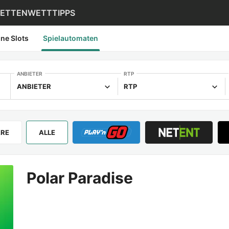
ETTEN
WETTTIPPS
ne Slots
Spielautomaten
ANBIETER
RTP
ANBIETER
RTP
ÄRE
ALLE
Polar Paradise