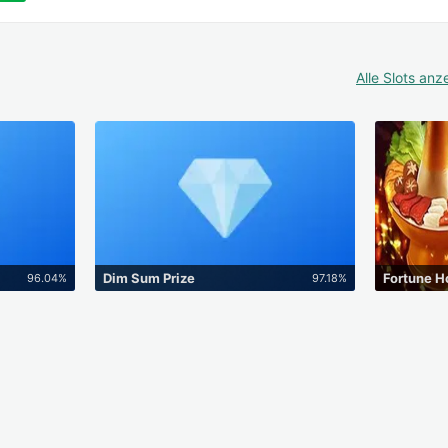
Alle Slots anz
Dim Sum Prize
Fortune H
96.04
%
97.18
%