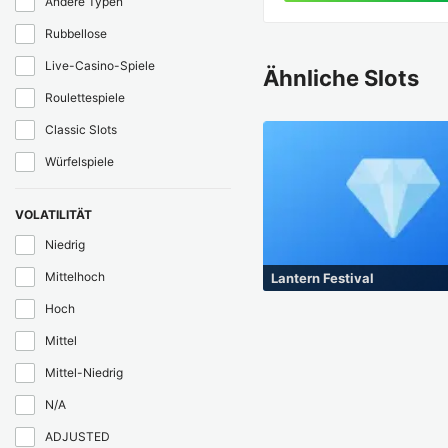
Andere Typen
Rubbellose
Live-Casino-Spiele
Ähnliche Slots
Roulettespiele
Classic Slots
Würfelspiele
VOLATILITÄT
Niedrig
Mittelhoch
ot Chongqing
Lantern Festival
0.00
%
Hoch
Mittel
Mittel-Niedrig
N/A
ADJUSTED