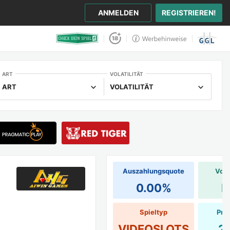
ANMELDEN
REGISTRIEREN!
ART
VOLATILITÄT
ART
VOLATILITÄT
Auszahlungsquote
Vola
0.00%
N
Spieltyp
Pre
VIDEOSLOTS
2