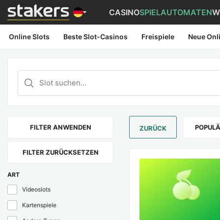
CASINO
SPIELAUTOMATEN
W
Online Slots
Beste Slot-Casinos
Freispiele
Neue Onli
FILTER ANWENDEN
POPUL
ZURÜCK
FILTER ZURÜCKSETZEN
ART
Videoslots
Kartenspiele