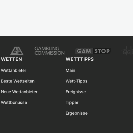
WETTEN
WETTTIPPS
Wettanbieter
Main
Beste Wettseiten
Wett-Tipps
Neue Wettanbieter
Ereignisse
Wettbonusse
Tipper
Ergebnisse