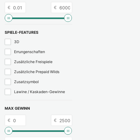
NA
€
€
Barrel
8-10
Strand
Hexahedronclusters
Schönheit
SPIELE-FEATURES
5-6
Bier
3D
8-8
Glocke
Errungenschaften
3-4-4-4-3
Vögel
Zusätzliche Freispiele
3-1
Thema Der Vögel
Zusätzliche Prepaid Wilds
2-4-6-4-2
Black Jack
Zusatzsymbol
4-4
Blut
Lawine / Kaskaden-Gewinne
3-4-5-6-6-5-4-3
Blutegel, Vampirthema
Belohnung Beim No-Win
6-6
MAX GEWINN
Brettspiele
Kampf-Feature
3-4-3-4-3
Buch
€
€
Profit Von No-Win-Drehungen
3-7-7-7-7-3
Markengeschützt
Wettstrategien
6-3
Helligkeit