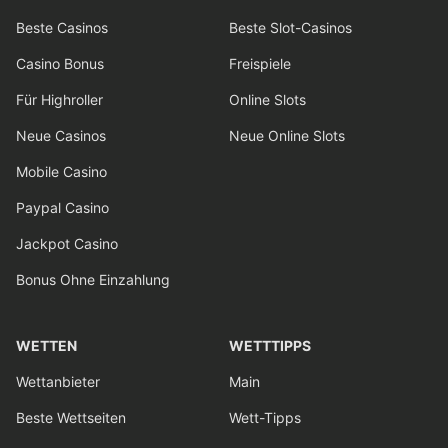
Beste Casinos
Beste Slot-Casinos
Casino Bonus
Freispiele
Für Highroller
Online Slots
Neue Casinos
Neue Online Slots
Mobile Casino
Paypal Casino
Jackpot Casino
Bonus Ohne Einzahlung
WETTEN
WETTTIPPS
Wettanbieter
Main
Beste Wettseiten
Wett-Tipps