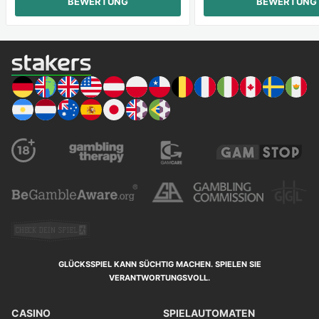
BEWERTUNG
BEWERTUNG
GLÜCKSSPIEL KANN SÜCHTIG MACHEN.
SPIELEN SIE
VERANTWORTUNGSVOLL.
CASINO
SPIELAUTOMATEN