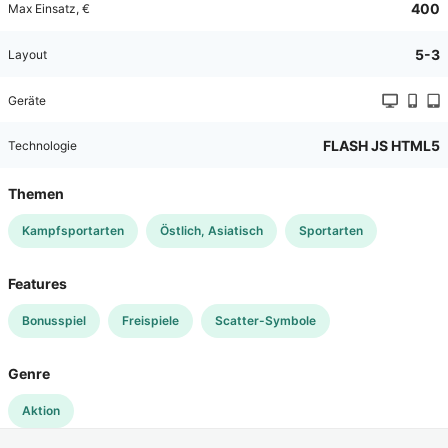
400
Max Einsatz
, €
5-3
Layout
Geräte
FLASH JS HTML5
Technologie
Themen
Kampfsportarten
Östlich, Asiatisch
Sportarten
Features
Bonusspiel
Freispiele
Scatter-Symbole
Genre
Aktion