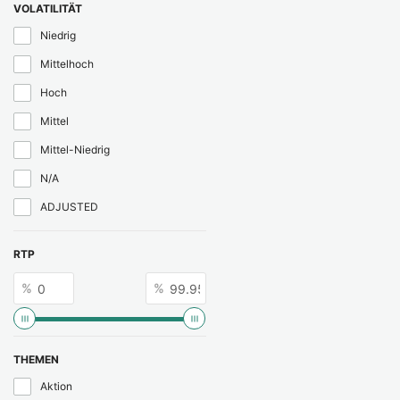
Play'n Go
VOLATILITÄT
Playson
Niedrig
Playtech
Mittelhoch
Poker
Hoch
Portomaso
Mittel
Red Tiger
Mittel-Niedrig
BTG
N/A
Felt
ADJUSTED
FUGA
RTP
Genesis
%
GiG
%
Kalamba
MaxWin
THEMEN
Push
Aktion