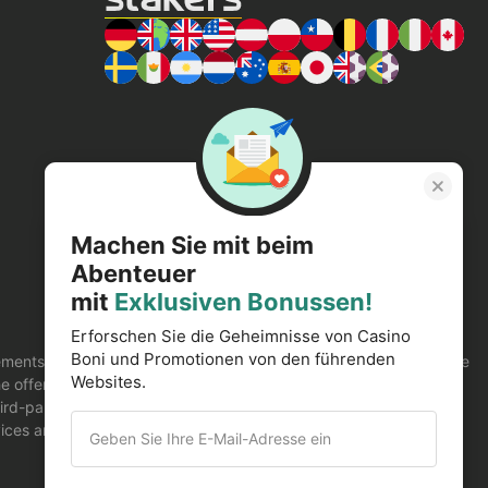
Machen Sie mit beim
Abenteuer
mit
Exklusiven Bonussen!
Erforschen Sie die Geheimnisse von Casino
Boni und Promotionen von den führenden
uirements of the operators promoting them. Stakers does not provide
Websites.
e offers listed on this site are related to gambling and are only
hird-party trademarks are the sole property of their individual
vices and betting operators mentioned on this site.
Geben Sie Ihre E-Mail-Adresse ein