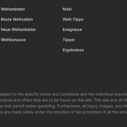
Wettanbieter
Main
Beste Wettseiten
Wett-Tipps
Neue Wettanbieter
Ereignisse
Wettbonusse
Tipper
Ergebnisse
e subject to the specific terms and conditions and the individual req
tives and offers that are to be found on this site. This site and all th
ons that permit online gambling. Furthermore, all logos, images, and t
 are made solely under the intention of fair promotion of all the ser