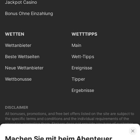
Jackpot Casino
Bonus Ohne Einzahlung
WETTEN
WETTTIPPS
Wettanbieter
Main
Beste Wettseiten
Wett-Tipps
Neue Wettanbieter
Ereignisse
Wettbonusse
Tipper
Ergebnisse
DISCLAIMER
All bonuses, promotions, and free bet offers listed on the site are subject to
the specific terms and conditions and the individual requirements of the
operators promoting them. Stakers does not provide any type of customer
service or support for any of the betting incentives and offers that are to be
found on this site. This site and all the offers listed on this site are related
Machen Sie mit beim Abenteuer
to gambling and are only suitable for those at or above the legal age within