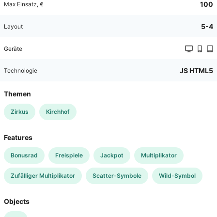
100
Max Einsatz
, €
5-4
Layout
Geräte
JS HTML5
Technologie
Themen
Zirkus
Kirchhof
Features
Bonusrad
Freispiele
Jackpot
Multiplikator
Zufälliger Multiplikator
Scatter-Symbole
Wild-Symbol
Objects