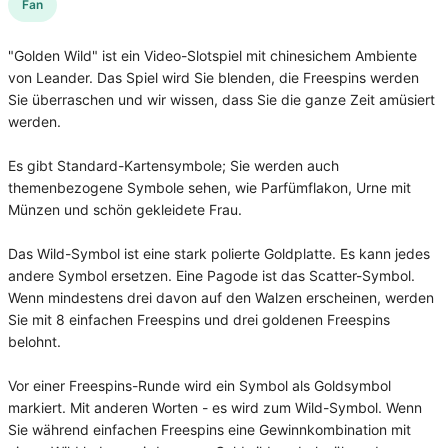
Fan
"Golden Wild" ist ein Video-Slotspiel mit chinesichem Ambiente
von Leander. Das Spiel wird Sie blenden, die Freespins werden
Sie überraschen und wir wissen, dass Sie die ganze Zeit amüsiert
werden.
Es gibt Standard-Kartensymbole; Sie werden auch
themenbezogene Symbole sehen, wie Parfümflakon, Urne mit
Münzen und schön gekleidete Frau.
Das Wild-Symbol ist eine stark polierte Goldplatte. Es kann jedes
andere Symbol ersetzen. Eine Pagode ist das Scatter-Symbol.
Wenn mindestens drei davon auf den Walzen erscheinen, werden
Sie mit 8 einfachen Freespins und drei goldenen Freespins
belohnt.
Vor einer Freespins-Runde wird ein Symbol als Goldsymbol
markiert. Mit anderen Worten - es wird zum Wild-Symbol. Wenn
Sie während einfachen Freespins eine Gewinnkombination mit