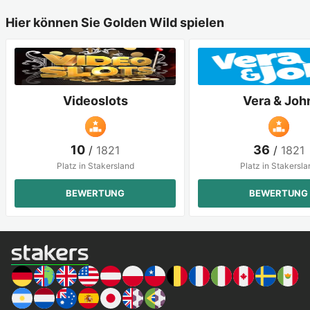
Hier können Sie Golden Wild spielen
Videoslots
Vera & Joh
10
36
/
1821
/
1821
Platz in Stakersland
Platz in Stakersl
BEWERTUNG
BEWERTUNG