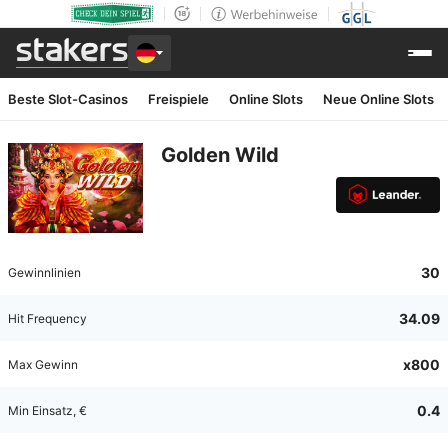
Beste Slot-Casinos
Freispiele
Online Slots
Neue Online Slots
Golden Wild
30
Gewinnlinien
34.09
Hit Frequency
x800
Max Gewinn
0.4
Min Einsatz
, €