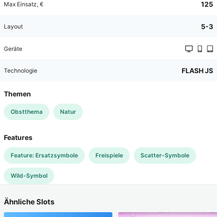
125
Max Einsatz
, €
5-3
Layout
Geräte
FLASH JS
Technologie
Themen
Obstthema
Natur
Features
Feature: Ersatzsymbole
Freispiele
Scatter-Symbole
Wild-Symbol
Ähnliche Slots