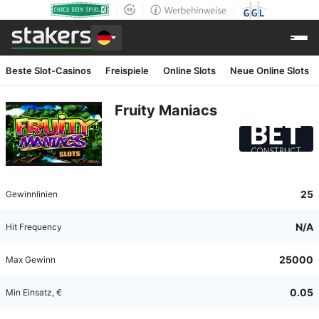
Beste Slot-Casinos
Freispiele
Online Slots
Neue Online Slots
Fruity Maniacs
25
Gewinnlinien
N/A
Hit Frequency
25000
Max Gewinn
0.05
Min Einsatz
, €