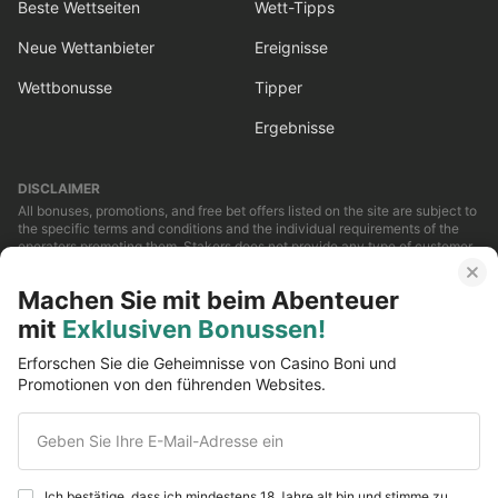
Beste Wettseiten
Wett-Tipps
Neue Wettanbieter
Ereignisse
Wettbonusse
Tipper
Ergebnisse
DISCLAIMER
All bonuses, promotions, and free bet offers listed on the site are subject to
the specific terms and conditions and the individual requirements of the
operators promoting them. Stakers does not provide any type of customer
service or support for any of the betting incentives and offers that are to be
found on this site. This site and all the offers listed on this site are related
Machen Sie mit beim Abenteuer
to gambling and are only suitable for those at or above the legal age within
those jurisdictions that permit online gambling. Furthermore, all logos,
mit
Exklusiven Bonussen!
images, and third-party trademarks are the sole property of their individual
owners. All trademarks and all references to trademarks themselves are
Erforschen Sie die Geheimnisse von Casino Boni und
made solely under the intention of fair promotion of all the services and
Promotionen von den führenden Websites.
betting operators mentioned on this site.
COOKIE USE
Geben Sie Ihre E-Mail-Adresse ein
Stakers.com operates both first and also third-party cookies on your
computer. These are specifically used to improve the site and provide
personalised functionality. We will assume that you accept our use
Ich bestätige, dass ich mindestens 18 Jahre alt bin und stimme zu,