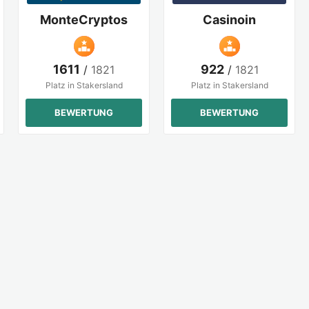
MonteCryptos
Casinoin
1611
922
/
1821
/
1821
Platz in Stakersland
Platz in Stakersland
BEWERTUNG
BEWERTUNG