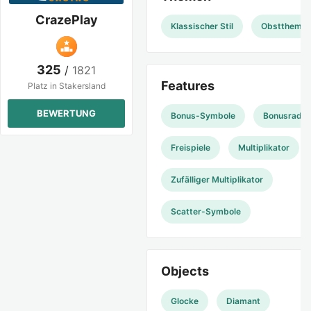
CrazePlay
Bet It All
Klassischer Stil
Obstthema
325
136
/
1821
/
1821
Features
Platz in Stakersland
Platz in Stakersland
BEWERTUNG
BEWERTUNG
Bonus-Symbole
Bonusrad
Freispiele
Multiplikator
Zufälliger Multiplikator
Scatter-Symbole
Objects
Glocke
Diamant