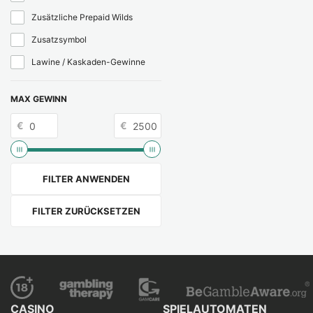
Aspect Gaming
3-1
Thema Der Vögel
Zusätzliche Prepaid Wilds
Asylum Labs Inc.
2-4-6-4-2
Black Jack
Zusatzsymbol
August Gaming
4-4
Blut
Lawine / Kaskaden-Gewinne
Aurify Gaming
3-4-5-6-6-5-4-3
Blutegel, Vampirthema
Belohnung Beim No-Win
Authentic Gaming
6-6
MAX GEWINN
Brettspiele
Kampf-Feature
AvatarUX Studios
3-4-3-4-3
Buch
€
€
Profit Von No-Win-Drehungen
Bally
3-7-7-7-7-3
Markengeschützt
Wettstrategien
Bally Wulff
6-3
Helligkeit
Blood Suckers Mechaniker
FILTER ANWENDEN
Banana Whale Studios
2-3-3-3-2
Wanzen, Insekten
Bonus Wette
Barcrest
5-1
FILTER ZURÜCKSETZEN
Business
Bonusspiel
BB Games
7-3
Kabarett, Burleske
Bonusspiel: Nehmen Oder
Belatra Games
5-3+3-1
Ablehnen
Bonbons
Bonus-Symbole
Bet2Tech
Süßigkeitenstock
Bonusrad
Bet365 Software
3-5
Karte
CASINO
SPIELAUTOMATEN