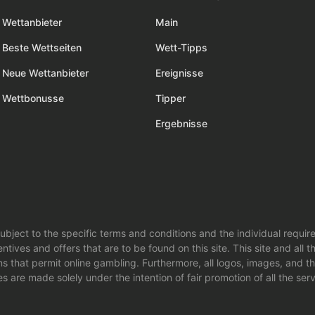
Wettanbieter
Main
Beste Wettseiten
Wett-Tipps
Neue Wettanbieter
Ereignisse
Wettbonusse
Tipper
Ergebnisse
e subject to the specific terms and conditions and the individual req
tives and offers that are to be found on this site. This site and all th
ons that permit online gambling. Furthermore, all logos, images, and t
 are made solely under the intention of fair promotion of all the ser