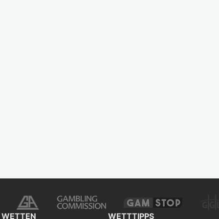
WETTEN
WETTTIPPS