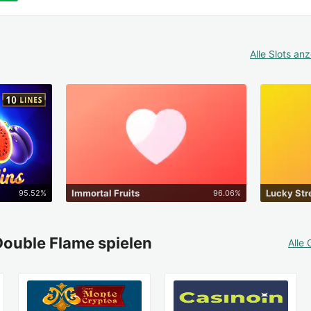
Alle Slots an
Immortal Fruits
Lucky St
95.52
%
96.06
%
 Double Flame spielen
Alle 