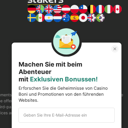
Machen Sie mit beim
Abenteuer
mit
Exklusiven Bonussen!
Erforschen Sie die Geheimnisse von Casino
Boni und Promotionen von den führenden
uirements of the operators promoting them. Stakers does not provide
Websites.
e offers listed on this site are related to gambling and are only
hird-party trademarks are the sole property of their individual
vices and betting operators mentioned on this site.
Geben Sie Ihre E-Mail-Adresse ein