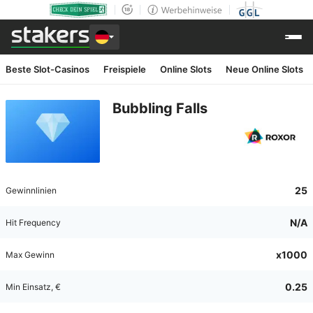
Beste Slot-Casinos
Freispiele
Online Slots
Neue Online Slots
Bubbling Falls
25
Gewinnlinien
N/A
Hit Frequency
x1000
Max Gewinn
0.25
Min Einsatz
, €