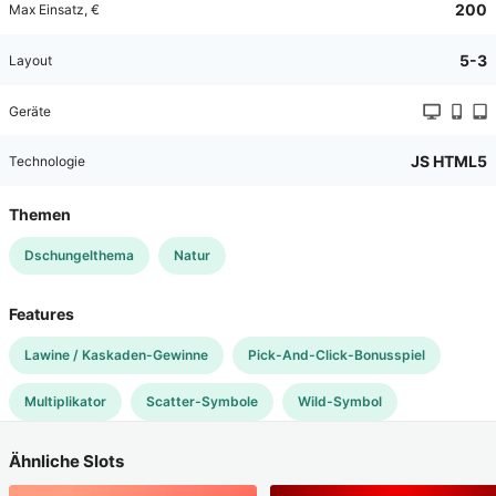
200
Max Einsatz
, €
5-3
Layout
Geräte
JS HTML5
Technologie
Themen
Dschungelthema
Natur
Features
Lawine / Kaskaden-Gewinne
Pick-And-Click-Bonusspiel
Multiplikator
Scatter-Symbole
Wild-Symbol
Ähnliche Slots