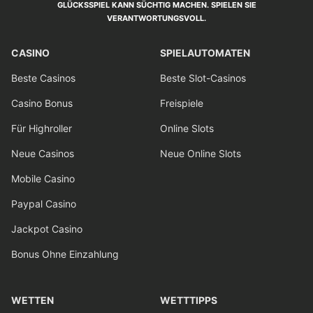
GLÜCKSSPIEL KANN SÜCHTIG MACHEN.
SPIELEN SIE
VERANTWORTUNGSVOLL.
CASINO
SPIELAUTOMATEN
Beste Casinos
Beste Slot-Casinos
Casino Bonus
Freispiele
Für Highroller
Online Slots
Neue Casinos
Neue Online Slots
Mobile Casino
Paypal Casino
Jackpot Casino
Bonus Ohne Einzahlung
WETTEN
WETTTIPPS