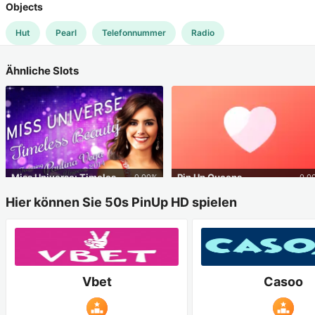
Objects
Hut
Pearl
Telefonnummer
Radio
Ähnliche Slots
Miss Universe: Timeless Beauty
Pin Up Queens
0.00
%
0.0
Hier können Sie 50s PinUp HD spielen
Vbet
Casoo