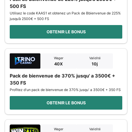
500 FS
Utilisez le code KAAS1 et obtenez un Pack de Bbienvenue de 225%
jusqu’à 2500€ + 500 FS
OBTENIR LE BONUS
Wager
Validité
40X
10j
Pack de bienvenue de 370% jusqu' a 3500€ +
350 FS
Profitez d'un pack de bienvenue de 370% jusqu' a 3500€ + 350 FS
OBTENIR LE BONUS
Wager
Validité