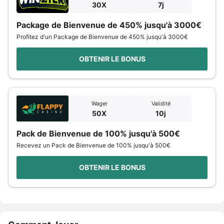
30X
7j
Package de Bienvenue de 450% jusqu'à 3000€
Profitez d'un Package de Bienvenue de 450% jusqu'à 3000€
OBTENIR LE BONUS
Wager
Validité
50X
10j
Pack de Bienvenue de 100% jusqu'à 500€
Recevez un Pack de Bienvenue de 100% jusqu'à 500€
OBTENIR LE BONUS