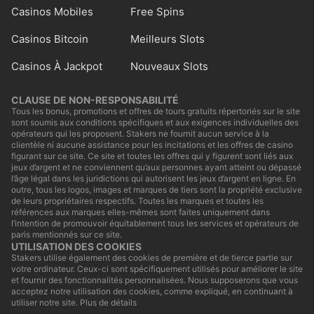
Casinos Mobiles
Free Spins
Casinos Bitcoin
Meilleurs Slots
Casinos À Jackpot
Nouveaux Slots
CLAUSE DE NON-RESPONSABILITÉ
Tous les bonus, promotions et offres de tours gratuits répertoriés sur le site
sont soumis aux conditions spécifiques et aux exigences individuelles des
opérateurs qui les proposent. Stakers ne fournit aucun service à la
clientèle ni aucune assistance pour les incitations et les offres de casino
figurant sur ce site. Ce site et toutes les offres qui y figurent sont liés aux
jeux d’argent et ne conviennent qu’aux personnes ayant atteint ou dépassé
l’âge légal dans les juridictions qui autorisent les jeux d’argent en ligne. En
outre, tous les logos, images et marques de tiers sont la propriété exclusive
de leurs propriétaires respectifs. Toutes les marques et toutes les
références aux marques elles-mêmes sont faites uniquement dans
l’intention de promouvoir équitablement tous les services et opérateurs de
paris mentionnés sur ce site.
UTILISATION DES COOKIES
Stakers utilise également des cookies de première et de tierce partie sur
votre ordinateur. Ceux-ci sont spécifiquement utilisés pour améliorer le site
et fournir des fonctionnalités personnalisées. Nous supposerons que vous
acceptez notre utilisation des cookies, comme expliqué, en continuant à
utiliser notre site.
Plus de détails