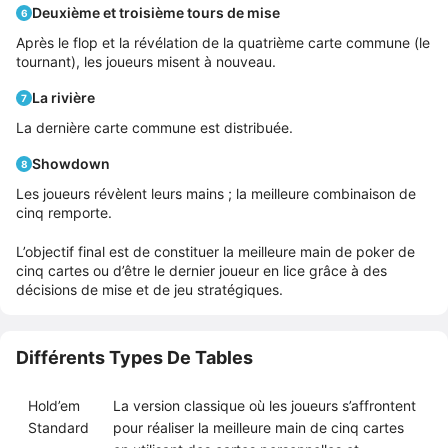
Deuxième et troisième tours de mise
6
Après le flop et la révélation de la quatrième carte commune (le
tournant), les joueurs misent à nouveau.
La rivière
7
La dernière carte commune est distribuée.
Showdown
8
Les joueurs révèlent leurs mains ; la meilleure combinaison de
cinq remporte.
L’objectif final est de constituer la meilleure main de poker de
cinq cartes ou d’être le dernier joueur en lice grâce à des
décisions de mise et de jeu stratégiques.
Différents Types De Tables
Hold’em
La version classique où les joueurs s’affrontent
Standard
pour réaliser la meilleure main de cinq cartes