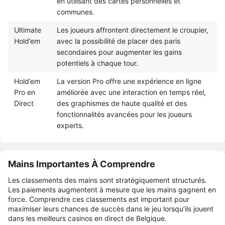
en utilisant des cartes personnelles et
communes.
Ultimate
Les joueurs affrontent directement le croupier,
Hold’em
avec la possibilité de placer des paris
secondaires pour augmenter les gains
potentiels à chaque tour.
Hold’em
La version Pro offre une expérience en ligne
Pro en
améliorée avec une interaction en temps réel,
Direct
des graphismes de haute qualité et des
fonctionnalités avancées pour les joueurs
experts.
Mains Importantes À Comprendre
Les classements des mains sont stratégiquement structurés.
Les paiements augmentent à mesure que les mains gagnent en
force. Comprendre ces classements est important pour
maximiser leurs chances de succès dans le jeu lorsqu’ils jouent
dans les meilleurs casinos en direct de Belgique.