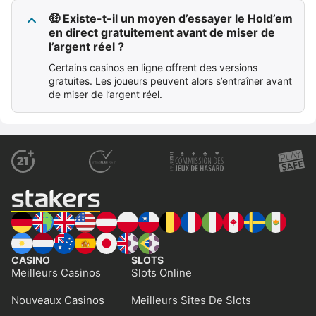
🤑 Existe-t-il un moyen d’essayer le Hold’em
en direct gratuitement avant de miser de
l’argent réel ?
Certains casinos en ligne offrent des versions
gratuites. Les joueurs peuvent alors s’entraîner avant
de miser de l’argent réel.
CASINO
SLOTS
Meilleurs Casinos
Slots Online
Nouveaux Casinos
Meilleurs Sites De Slots