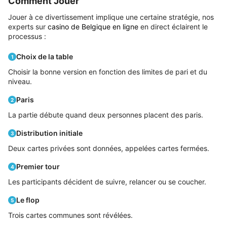
Comment Jouer
Jouer à ce divertissement implique une certaine stratégie, nos
experts sur
casino de Belgique en ligne
en direct éclairent le
processus :
Choix de la table
1
Choisir la bonne version en fonction des limites de pari et du
niveau.
Paris
2
La partie débute quand deux personnes placent des paris.
Distribution initiale
3
Deux cartes privées sont données, appelées cartes fermées.
Premier tour
4
Les participants décident de suivre, relancer ou se coucher.
Le flop
5
Trois cartes communes sont révélées.