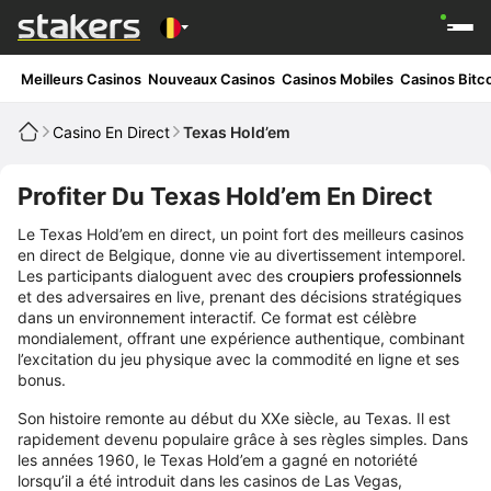
Meilleurs Casinos
Nouveaux Casinos
Casinos Mobiles
Casinos Bitc
Casino En Direct
Texas Hold’em
Profiter Du Texas Hold’em En Direct
Le Texas Hold’em en direct, un point fort des meilleurs casinos
en direct de Belgique, donne vie au divertissement intemporel.
Les participants dialoguent avec des
croupiers professionnels
et des adversaires en live, prenant des décisions stratégiques
dans un environnement interactif. Ce format est célèbre
mondialement, offrant une expérience authentique, combinant
l’excitation du jeu physique avec la commodité en ligne et ses
bonus.
Son histoire remonte au début du XXe siècle, au Texas. Il est
rapidement devenu populaire grâce à ses règles simples. Dans
les années 1960, le Texas Hold’em a gagné en notoriété
lorsqu’il a été introduit dans les casinos de Las Vegas,