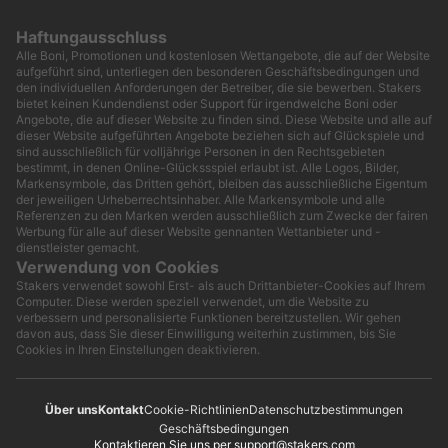
Haftungausschluss
Alle Boni, Promotionen und kostenlosen Wettangebote, die auf der Website
aufgeführt sind, unterliegen den besonderen Geschäftsbedingungen und
den individuellen Anforderungen der Betreiber, die sie bewerben. Stakers
bietet keinen Kundendienst oder Support für irgendwelche Boni oder
Angebote, die auf dieser Website zu finden sind. Diese Website und alle auf
dieser Website aufgeführten Angebote beziehen sich auf Glückspiele und
sind ausschließlich für volljährige Personen in den Rechtsgebieten
bestimmt, in denen Online-Glückssspiel erlaubt ist. Alle Logos, Bilder,
Markensymbole, das Dritten gehört, bleiben das ausschließliche Eigentum
der jeweiligen Urheberrechtsinhaber. Alle Markensymbole und alle
Referenzen zu den Marken werden ausschließlich zum Zwecke der fairen
Werbung für alle auf dieser Website gennanten Wettanbieter und -
dienstleister gemacht.
Verwendung von Cookies
Stakers verwendet sowohl Erst- als auch Drittanbieter-Cookies auf Ihrem
Computer. Diese werden speziell verwendet, um die Website zu
verbessern und personalisierte Funktionen bereitzustellen. Wir gehen
davon aus, dass Sie dieser Einwilligung weiterhin zustimmen, bis Sie
Cookies in Ihren Einstellungen deaktivieren.
Über uns
Kontakt
Cookie-Richtlinien
Datenschutzbestimmungen
Geschäftsbedingungen
Kontaktieren Sie uns per
support@stakers.com