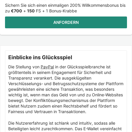
Sichern Sie sich einen einmaligen 200% Willkommensbonus bis
zu
€700
+
150
FS + 1 Bonus-Krabbe
ANFORDERN
Einblicke ins Glücksspiel
Die Stellung von
PayPal
in der Glücksspielbranche ist
größtenteils in seinem Engagement für Sicherheit und
Transparenz verankert. Die ausgeklügelten
Verschlüsselungs- und Betrugsschutzsysteme der Plattform
gewährleisten eine sichere Transaktion, was besonders
wichtig ist, wenn man das Geld von und zu Online-Websites
bewegt. Der Konfliktlösungsmechanismus der Plattform
bietet Nutzern zudem einen Rechtsbehelf und fördert so
Fairness und Vertrauen in Transaktionen.
Die Nutzererfahrung ist schlank und intuitiv, sodass alle
Beteiligten leicht zurechtkommen. Das E-Wallet vereinfacht