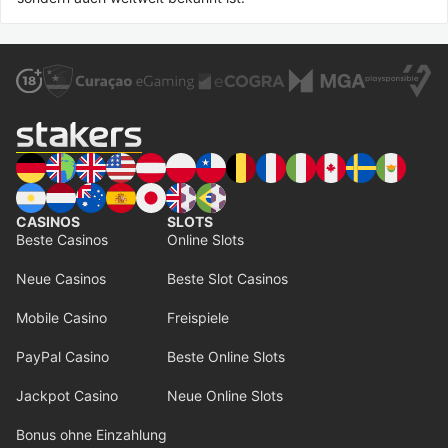
CASINOS
SLOTS
Beste Casinos
Online Slots
Neue Casinos
Beste Slot Casinos
Mobile Casino
Freispiele
PayPal Casino
Beste Online Slots
Jackpot Casino
Neue Online Slots
Bonus ohne Einzahlung