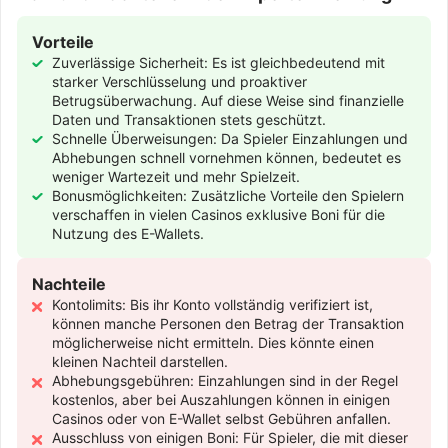
Vorteile
Zuverlässige Sicherheit: Es ist gleichbedeutend mit
starker Verschlüsselung und proaktiver
Betrugsüberwachung. Auf diese Weise sind finanzielle
Daten und Transaktionen stets geschützt.
Schnelle Überweisungen: Da Spieler Einzahlungen und
Abhebungen schnell vornehmen können, bedeutet es
weniger Wartezeit und mehr Spielzeit.
Bonusmöglichkeiten: Zusätzliche Vorteile den Spielern
verschaffen in vielen Casinos exklusive Boni für die
Nutzung des E-Wallets.
Nachteile
Kontolimits: Bis ihr Konto vollständig verifiziert ist,
können manche Personen den Betrag der Transaktion
möglicherweise nicht ermitteln. Dies könnte einen
kleinen Nachteil darstellen.
Abhebungsgebühren: Einzahlungen sind in der Regel
kostenlos, aber bei Auszahlungen können in einigen
Casinos oder von E-Wallet selbst Gebühren anfallen.
Ausschluss von einigen Boni: Für Spieler, die mit dieser