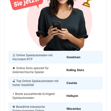
🥇
Online Spielautomaten mit
Goodman
höchstem RTP
🍀 Online Slots speziell für
Rolling Slots
österreichische Spieler
🍒
Top Online Spielautomaten mit
Casinia
hoher Volatilität
⚡
Beste auszahlende Echtgeld
Hellspin
Spielautomaten
💎
Bewährte klassische
Wazamba
Spielautomaten Online