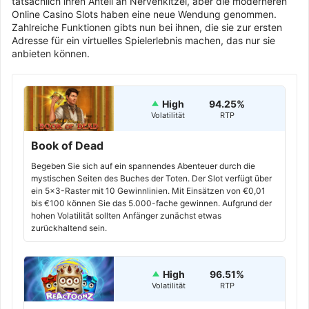
tatsächlich ihren Anteil an Nervenkitzel, aber die moderneren
Online Casino Slots haben eine neue Wendung genommen.
Zahlreiche Funktionen gibts nun bei ihnen, die sie zur ersten
Adresse für ein virtuelles Spielerlebnis machen, das nur sie
anbieten können.
High
94.25%
Volatilität
RTP
Book of Dead
Begeben Sie sich auf ein spannendes Abenteuer durch die
mystischen Seiten des Buches der Toten. Der Slot verfügt über
ein 5×3-Raster mit 10 Gewinnlinien. Mit Einsätzen von €0,01
bis €100 können Sie das 5.000-fache gewinnen. Aufgrund der
hohen Volatilität sollten Anfänger zunächst etwas
zurückhaltend sein.
High
96.51%
Volatilität
RTP