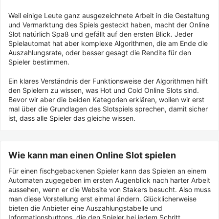
Weil einige Leute ganz ausgezeichnete Arbeit in die Gestaltung
und Vermarktung des Spiels gesteckt haben, macht der Online
Slot natürlich Spaß und gefällt auf den ersten Blick. Jeder
Spielautomat hat aber komplexe Algorithmen, die am Ende die
Auszahlungsrate, oder besser gesagt die Rendite für den
Spieler bestimmen.
Ein klares Verständnis der Funktionsweise der Algorithmen hilft
den Spielern zu wissen, was Hot und Cold Online Slots sind.
Bevor wir aber die beiden Kategorien erklären, wollen wir erst
mal über die Grundlagen des Slotspiels sprechen, damit sicher
ist, dass alle Spieler das gleiche wissen.
Wie kann man einen Online Slot spielen
Für einen fischgebackenen Spieler kann das Spielen an einem
Automaten zugegeben im ersten Augenblick nach harter Arbeit
aussehen, wenn er die Website von Stakers besucht. Also muss
man diese Vorstellung erst einmal ändern. Glücklicherweise
bieten die Anbieter eine Auszahlungstabelle und
Informationsbuttons, die den Spieler bei jedem Schritt