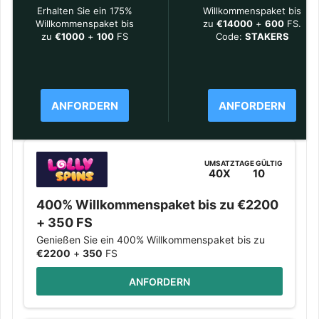
Erhalten Sie ein 175%
Willkommenspaket bis
Willkommenspaket bis
zu
€14000
+
600
FS.
zu
€1000
+
100
FS
Code:
STAKERS
ANFORDERN
ANFORDERN
UMSATZ
TAGE GÜLTIG
40X
10
400% Willkommenspaket bis zu
€2200
+
350
FS
Genießen Sie ein 400% Willkommenspaket bis zu
€2200
+
350
FS
ANFORDERN