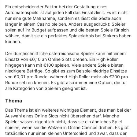
Ein entscheidender Faktor bei der Gestaltung eines
Automatenspiels ist auf jeden Fall das Einsatzlimit. Es ist nicht
nur eine gute Maßnahme, sondern es lässt die Gäste auch
länger in einem Casino bleiben. Anders ausgedrückt: Spieler
sollen auf ihr Budget aufpassen und die besten Spiele für sich
wählen, damit sie ein perfektes Spielerlebnis bei Stakers haben
können.
Der durchschnittliche österreichische Spieler kann mit einem
Einsatz von €0,10 an Online Slots drehen. Ein High Roller
hingegen kann mit €100 spielen. Viele andere Spiele bieten
niedrigere Beträge. So gibt es zum Beispiel niedrige Einsätze
von €0,01 pro Runde, während High Roller mehr als €200 pro
Runde setzen können. Es gibt also immer eine Option, die für
alle Kategorien von Spielern geeignet ist.
Thema
Das Thema ist ein weiteres wichtiges Element, das man bei der
Auswahl eines Online Slots nicht übersehen darf. Manche
Spieler wissen eigentlich nicht, dass sie ein ähnliches Spiel
spielen, wenn sie die Walzen in Online Casinos drehen. Es gibt
tatsächlich nur einen kleinen Unterschied und zwar, dass der