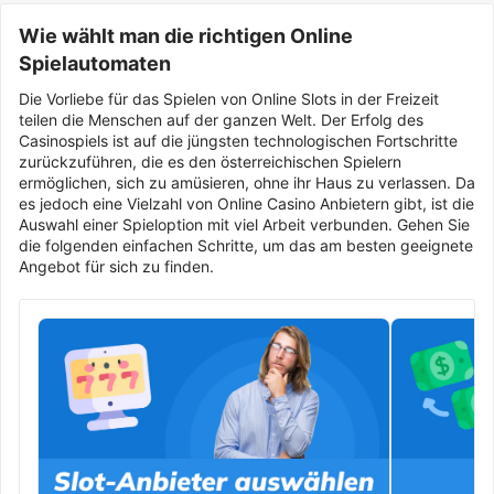
Wie wählt man die richtigen Online
Spielautomaten
Die Vorliebe für das Spielen von Online Slots in der Freizeit
teilen die Menschen auf der ganzen Welt. Der Erfolg des
Casinospiels ist auf die jüngsten technologischen Fortschritte
zurückzuführen, die es den österreichischen Spielern
ermöglichen, sich zu amüsieren, ohne ihr Haus zu verlassen. Da
es jedoch eine Vielzahl von Online Casino Anbietern gibt, ist die
Auswahl einer Spieloption mit viel Arbeit verbunden. Gehen Sie
die folgenden einfachen Schritte, um das am besten geeignete
Angebot für sich zu finden.