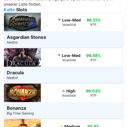
unserer Liste finden.
Kalte
Slots
Low-Med
96.31%
Volatilität
RTP
Asgardian Stones
NetEnt
Low-Med
96.58%
Volatilität
RTP
Dracula
NetEnt
High
96.03%
Volatilität
RTP
Bonanza
Big Time Gaming
Medium
95.9%