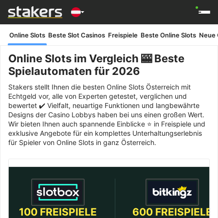
Online Slots
Beste Slot Casinos
Freispiele
Beste Online Slots
Neue 
Online Slots im Vergleich 🎰 Beste
Spielautomaten für 2026
Stakers stellt Ihnen die besten Online Slots Österreich mit
Echtgeld vor, alle von Experten getestet, verglichen und
bewertet ✔️ Vielfalt, neuartige Funktionen und langbewährte
Designs der Casino Lobbys haben bei uns einen großen Wert.
Wir bieten Ihnen auch spannende Einblicke ⭐ in Freispiele und
exklusive Angebote für ein komplettes Unterhaltungserlebnis
für Spieler von Online Slots in ganz Österreich.
100 FREISPIELE
600 FREISPIELE