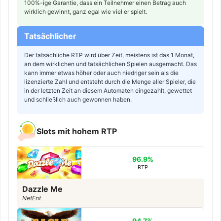
100%-ige Garantie, dass ein Teilnehmer einen Betrag auch
wirklich gewinnt, ganz egal wie viel er spielt.
Tatsächlicher
Der tatsächliche RTP wird über Zeit, meistens ist das 1 Monat,
an dem wirklichen und tatsächlichen Spielen ausgemacht. Das
kann immer etwas höher oder auch niedriger sein als die
lizenzierte Zahl und entsteht durch die Menge aller Spieler, die
in der letzten Zeit an diesem Automaten eingezahlt, gewettet
und schließlich auch gewonnen haben.
Slots mit hohem RTP
96.9%
RTP
Dazzle Me
NetEnt
94.7%