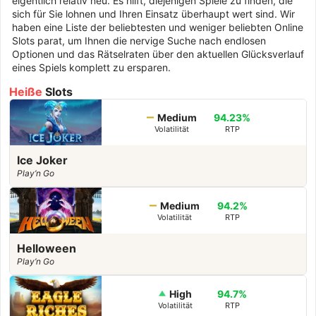
eigentlich relativ neu. Es hilft, diejenigen Spiele zu finden, die
sich für Sie lohnen und Ihren Einsatz überhaupt wert sind. Wir
haben eine Liste der beliebtesten und weniger beliebten Online
Slots parat, um Ihnen die nervige Suche nach endlosen
Optionen und das Rätselraten über den aktuellen Glücksverlauf
eines Spiels komplett zu ersparen.
Heiße
Slots
Medium
94.23%
Volatilität
RTP
Ice Joker
Play’n Go
Medium
94.2%
Volatilität
RTP
Helloween
Play’n Go
High
94.7%
Volatilität
RTP