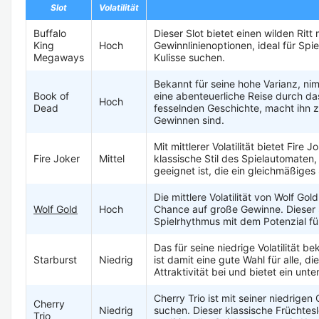
Slot
Volatilität
Buffalo
Dieser Slot bietet einen wilden Rit
King
Hoch
Gewinnlinienoptionen, ideal für Spi
Megaways
Kulisse suchen.
Bekannt für seine hohe Varianz, ni
Book of
eine abenteuerliche Reise durch das
Hoch
Dead
fesselnden Geschichte, macht ihn z
Gewinnen sind.
Mit mittlerer Volatilität bietet Fi
Fire Joker
Mittel
klassische Stil des Spielautomaten,
geeignet ist, die ein gleichmäßige
Die mittlere Volatilität von Wolf 
Wolf Gold
Hoch
Chance auf große Gewinne. Dieser S
Spielrhythmus mit dem Potenzial f
Das für seine niedrige Volatilität 
Starburst
Niedrig
ist damit eine gute Wahl für alle, 
Attraktivität bei und bietet ein un
Cherry Trio ist mit seiner niedrige
Cherry
Niedrig
suchen. Dieser klassische Früchteslot
Trio