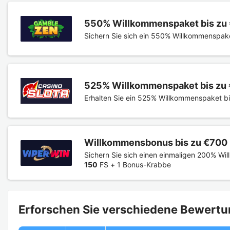
550% Willkommenspaket bis zu
Sichern Sie sich ein 550% Willkommenspak
525% Willkommenspaket bis zu
Erhalten Sie ein 525% Willkommenspaket b
Willkommensbonus bis zu
€700
Sichern Sie sich einen einmaligen 200% W
150
FS + 1 Bonus-Krabbe
Erforschen Sie verschiedene Bewertu