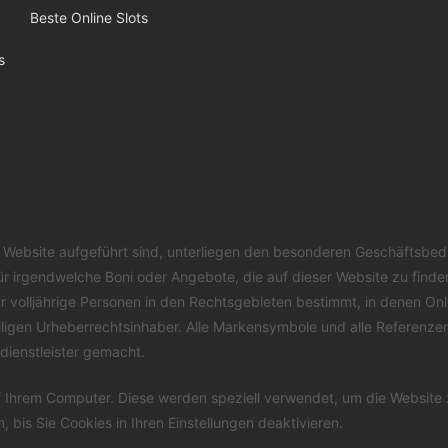
Beste Online Slots
s
r Website aufgeführt sind, unterliegen den besonderen Geschäftsbed
r irgendwelche Boni oder Angebote, die auf dieser Website zu finden
r volljährige Personen in den Rechtsgebieten bestimmt, in denen Onli
weiligen Urheberrechtsinhaber. Alle Markensymbole und alle Referen
dienstleister gemacht.
f Ihrem Computer. Diese werden speziell verwendet, um die Website z
 bis Sie Cookies in Ihren Einstellungen deaktivieren.