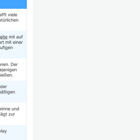
fft viele
atürlichen
eite
mit auf
rt mit einer
äufigen
nnen. Der
iejenigen
nießen.
 der
hmäßigen
ewinne und
rägt zur
play