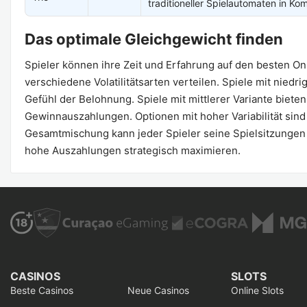
traditioneller Spielautomaten in K
Das optimale Gleichgewicht finden
Spieler können ihre Zeit und Erfahrung auf den besten Onl
verschiedene Volatilitätsarten verteilen. Spiele mit nied
Gefühl der Belohnung. Spiele mit mittlerer Variante biet
Gewinnauszahlungen. Optionen mit hoher Variabilität sind
Gesamtmischung kann jeder Spieler seine Spielsitzungen 
hohe Auszahlungen strategisch maximieren.
CASINOS
SLOTS
Beste Casinos
Neue Casinos
Online Slots