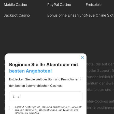
Mobile Casino
PayPal Casino
Freispiele
Jackpot Casino
Bonus ohne Einzahlung
Neue Online Slot
Haftungausschluss
Alle Boni, Promotionen und kostenlosen Wettangebote, die auf de
Beginnen Sie Ihr Abenteuer mit
sie bewerben. Stakers bietet keinen Kundendienst oder Support fü
besten Angeboten!
Angebote beziehen sich auf Glückspiele und sind ausschließlich fü
Entdecken Sie die Welt der Boni und Promotionen in
das Dritten gehört, bleiben das ausschließliche Eigentum der je
den besten österreichischen Casinos.
Werbung für alle auf dieser Website gennanten Wettanbieter und -
Verwendung von Cookies
Stakers verwendet sowohl Erst- als auch Drittanbieter-Cookies au
gehen davon aus, dass Sie dieser Einwilligung weiterhin zustimmen,
Hiermit bestätige ich, dass ich mindestens 18 Jahre alt
bin und stimme zu, Werbeaktionen und Updates von
Stakers zu erhalten.