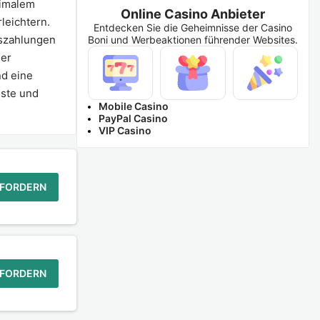
nimalem
Online Casino Anbieter
leichtern.
Entdecken Sie die Geheimnisse der Casino
uszahlungen
Boni und Werbeaktionen führender Websites.
ler
nd eine
sste und
Mobile Casino
PayPal Casino
VIP Casino
FORDERN
FORDERN