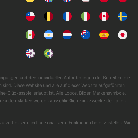
ingungen und den individuellen Anforderungen der Betreiber, die
 sind. Diese Website und alle auf dieser Website aufgeführten
ne-Glückssspiel erlaubt ist. Alle Logos, Bilder, Markensymbole,
zen zu den Marken werden ausschließlich zum Zwecke der fairen
u verbessern und personalisierte Funktionen bereitzustellen. Wir