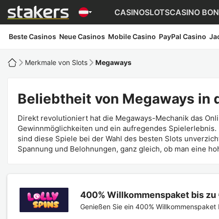
CASINO
SLOTS
CASINO BO
Beste Casinos
Neue Casinos
Mobile Casino
PayPal Casino
Ja
Merkmale von Slots
Megaways
Beliebtheit von Megaways in 
Direkt revolutioniert hat die Megaways-Mechanik das Onl
Gewinnmöglichkeiten und ein aufregendes Spielerlebnis.
sind diese Spiele bei der Wahl des besten Slots unverzicht
Spannung und Belohnungen, ganz gleich, ob man eine hohe
400% Willkommenspaket bis zu
Genießen Sie ein 400% Willkommenspaket 