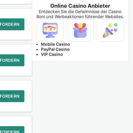
Online Casino Anbieter
Entdecken Sie die Geheimnisse der Casino
Boni und Werbeaktionen führender Websites.
FORDERN
Mobile Casino
PayPal Casino
VIP Casino
FORDERN
FORDERN
FORDERN