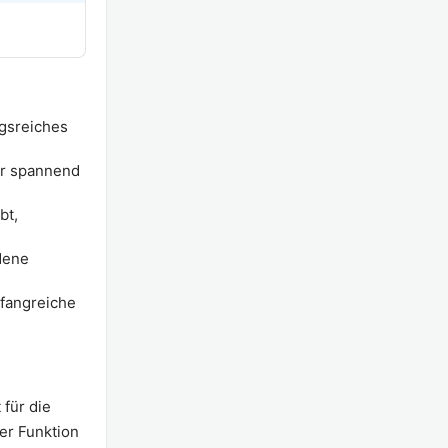
ngsreiches
ur spannend
bt,
dene
mfangreiche
 für die
er Funktion