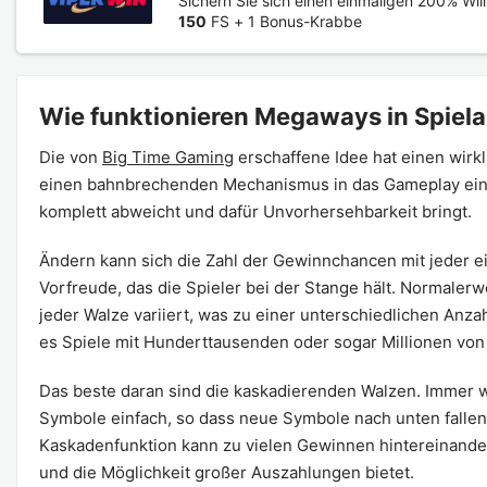
Sichern Sie sich einen einmaligen 200% W
150
FS + 1 Bonus-Krabbe
Wie funktionieren Megaways in Spiel
Die von
Big Time Gaming
erschaffene Idee hat einen wirk
einen bahnbrechenden Mechanismus in das Gameplay ein, d
komplett abweicht und dafür Unvorhersehbarkeit bringt.
Ändern kann sich die Zahl der Gewinnchancen mit jeder e
Vorfreude, das die Spieler bei der Stange hält. Normaler
jeder Walze variiert, was zu einer unterschiedlichen Anz
es Spiele mit Hunderttausenden oder sogar Millionen vo
Das beste daran sind die kaskadierenden Walzen. Immer 
Symbole einfach, so dass neue Symbole nach unten fallen
Kaskadenfunktion kann zu vielen Gewinnen hintereinander
und die Möglichkeit großer Auszahlungen bietet.