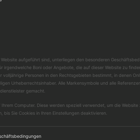
r Website aufgeführt sind, unterliegen den besonderen Geschäftsbed
r irgendwelche Boni oder Angebote, die auf dieser Website zu finden
r volljährige Personen in den Rechtsgebieten bestimmt, in denen Onli
weiligen Urheberrechtsinhaber. Alle Markensymbole und alle Referen
dienstleister gemacht.
f Ihrem Computer. Diese werden speziell verwendet, um die Website z
 bis Sie Cookies in Ihren Einstellungen deaktivieren.
schäftsbedingungen