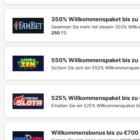
350% Willkommenspaket bis zu
Gewinnen Sie mehr mit diesem 350% Will
250
FS
550% Willkommenspaket bis zu
Sichern Sie sich ein 550% Willkommenspak
525% Willkommenspaket bis zu
Erhalten Sie ein 525% Willkommenspaket b
Willkommensbonus bis zu
€700