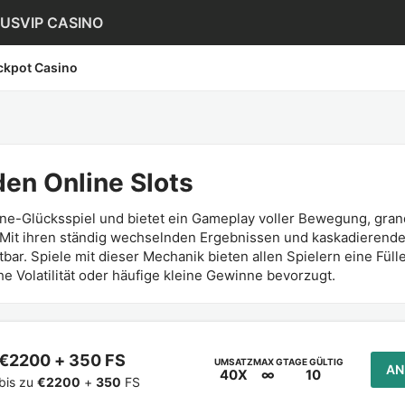
NUS
VIP CASINO
ckpot Casino
den Online Slots
ine-Glücksspiel und bietet ein Gameplay voller Bewegung, gran
 Mit ihren ständig wechselnden Ergebnissen und kaskadierend
bar. Spiele mit dieser Mechanik bieten allen Spielern eine Füll
 Volatilität oder häufige kleine Gewinne bevorzugt.
€2200
+
350
FS
UMSATZ
MAX G
TAGE GÜLTIG
AN
40X
∞
10
bis zu
€2200
+
350
FS