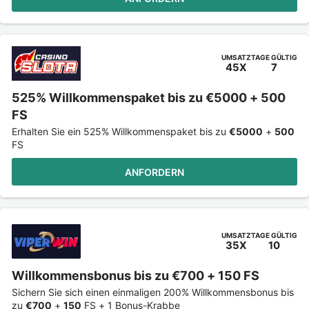
UMSATZ
TAGE GÜLTIG
45X
7
525% Willkommenspaket bis zu
€5000
+
500
FS
Erhalten Sie ein 525% Willkommenspaket bis zu
€5000
+
500
FS
ANFORDERN
UMSATZ
TAGE GÜLTIG
35X
10
Willkommensbonus bis zu
€700
+
150
FS
Sichern Sie sich einen einmaligen 200% Willkommensbonus bis
zu
€700
+
150
FS + 1 Bonus-Krabbe