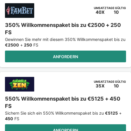
UMSATZ
TAGE GÜLTIG
40X
10
350% Willkommenspaket bis zu
€2500
+
250
FS
Gewinnen Sie mehr mit diesem 350% Willkommenspaket bis zu
€2500
+
250
FS
ANFORDERN
UMSATZ
TAGE GÜLTIG
35X
10
550% Willkommenspaket bis zu
€5125
+
450
FS
Sichern Sie sich ein 550% Willkommenspaket bis zu
€5125
+
450
FS
ANFORDERN