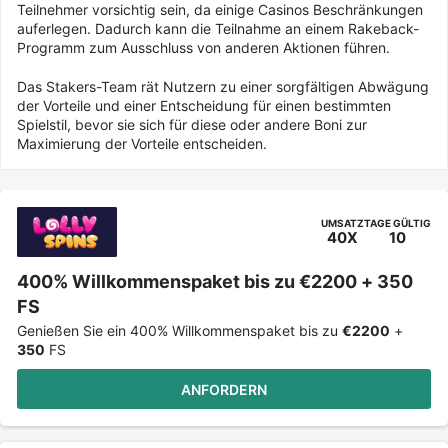
Teilnehmer vorsichtig sein, da einige Casinos Beschränkungen
auferlegen. Dadurch kann die Teilnahme an einem Rakeback-
Programm zum Ausschluss von anderen Aktionen führen.
Das Stakers-Team rät Nutzern zu einer sorgfältigen Abwägung
der Vorteile und einer Entscheidung für einen bestimmten
Spielstil, bevor sie sich für diese oder andere Boni zur
Maximierung der Vorteile entscheiden.
UMSATZ
TAGE GÜLTIG
40X
10
400% Willkommenspaket bis zu
€2200
+
350
FS
Genießen Sie ein 400% Willkommenspaket bis zu
€2200
+
350
FS
ANFORDERN