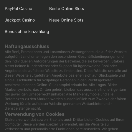
PayPal Casino
Beste Online Slots
Jackpot Casino
Neue Online Slots
Bonus ohne Einzahlung
Haftungausschluss
Alle Boni, Promotionen und kostenlosen Wettangebote, die auf der Website
aufgeführt sind, unterliegen den besonderen Geschäftsbedingungen und
den individuellen Anforderungen der Betreiber, die sie bewerben. Stakers
bietet keinen Kundendienst oder Support für irgendwelche Boni oder
Angebote, die auf dieser Website zu finden sind. Diese Website und alle auf
dieser Website aufgeführten Angebote beziehen sich auf Glückspiele und
sind ausschließlich für volljährige Personen in den Rechtsgebieten
bestimmt, in denen Online-Glückssspiel erlaubt ist. Alle Logos, Bilder,
Markensymbole, das Dritten gehört, bleiben das ausschließliche Eigentum
der jeweiligen Urheberrechtsinhaber. Alle Markensymbole und alle
Referenzen zu den Marken werden ausschließlich zum Zwecke der fairen
Werbung für alle auf dieser Website gennanten Wettanbieter und -
dienstleister gemacht.
Verwendung von Cookies
Stakers verwendet sowohl Erst- als auch Drittanbieter-Cookies auf Ihrem
Computer. Diese werden speziell verwendet, um die Website zu
verbessern und personalisierte Funktionen bereitzustellen. Wir gehen