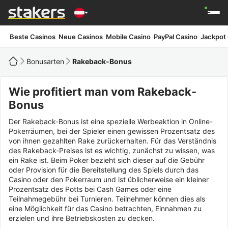
Beste Casinos
Neue Casinos
Mobile Casino
PayPal Casino
Jackpot
Bonusarten
Rakeback-Bonus
Wie profitiert man vom Rakeback-
Bonus
Der Rakeback-Bonus ist eine spezielle Werbeaktion in Online-
Pokerräumen, bei der Spieler einen gewissen Prozentsatz des
von ihnen gezahlten Rake zurückerhalten. Für das Verständnis
des Rakeback-Preises ist es wichtig, zunächst zu wissen, was
ein Rake ist. Beim Poker bezieht sich dieser auf die Gebühr
oder Provision für die Bereitstellung des Spiels durch das
Casino oder den Pokerraum und ist üblicherweise ein kleiner
Prozentsatz des Potts bei Cash Games oder eine
Teilnahmegebühr bei Turnieren. Teilnehmer können dies als
eine Möglichkeit für das Casino betrachten, Einnahmen zu
erzielen und ihre Betriebskosten zu decken.