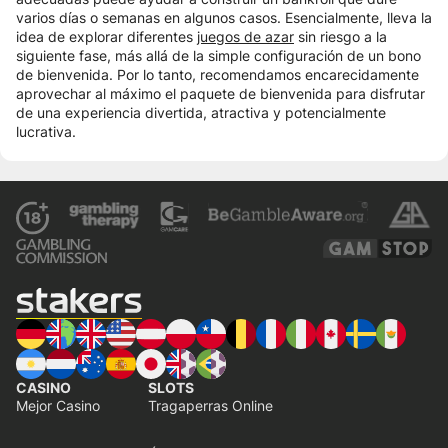
varios días o semanas en algunos casos. Esencialmente, lleva la
idea de explorar diferentes
juegos de azar
sin riesgo a la
siguiente fase, más allá de la simple configuración de un bono
de bienvenida. Por lo tanto, recomendamos encarecidamente
aprovechar al máximo el paquete de bienvenida para disfrutar
de una experiencia divertida, atractiva y potencialmente
lucrativa.
CASINO
SLOTS
Mejor Casino
Tragaperras Online