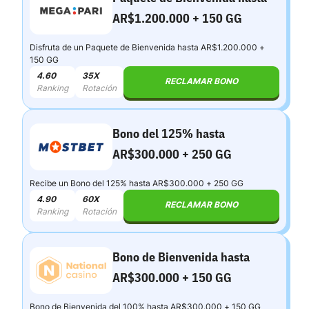
AR$1.200.000 + 150 GG
Disfruta de un Paquete de Bienvenida hasta AR$1.200.000 +
150 GG
4.60
35X
RECLAMAR BONO
Ranking
Rotación
Bono del 125% hasta
AR$300.000 + 250 GG
Recibe un Bono del 125% hasta AR$300.000 + 250 GG
4.90
60X
RECLAMAR BONO
Ranking
Rotación
Bono de Bienvenida hasta
AR$300.000 + 150 GG
Bono de Bienvenida del 100% hasta AR$300.000 + 150 GG