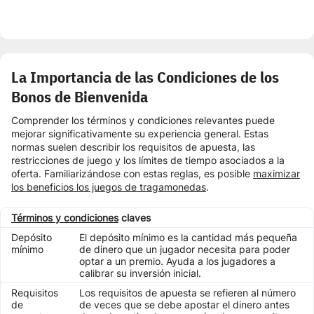
La Importancia de las Condiciones de los
Bonos de Bienvenida
Comprender los términos y condiciones relevantes puede
mejorar significativamente su experiencia general. Estas
normas suelen describir los requisitos de apuesta, las
restricciones de juego y los límites de tiempo asociados a la
oferta. Familiarizándose con estas reglas, es posible
maximizar
los beneficios los juegos de tragamonedas
.
Términos y condiciones
claves
Depósito
El depósito mínimo es la cantidad más pequeña
mínimo
de dinero que un jugador necesita para poder
optar a un premio. Ayuda a los jugadores a
calibrar su inversión inicial.
Requisitos
Los requisitos de apuesta se refieren al número
de
de veces que se debe apostar el dinero antes