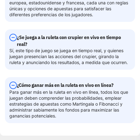
europea, estadounidense y francesa, cada una con reglas
únicas y opciones de apuestas para satisfacer las
diferentes preferencias de los jugadores.
¿Se juega a la ruleta con crupier en vivo en tiempo
real?
Sí, este tipo de juego se juega en tiempo real, y quienes
juegan presencian las acciones del crupier, girando la
ruleta y anunciando los resultados, a medida que ocurren.
¿Cómo ganar más en la ruleta en vivo en línea?
Para ganar más en la ruleta en vivo en línea, todos los que
juegan deben comprender las probabilidades, emplear
estrategias de apuestas como Martingala o Fibonacci y
administrar sabiamente los fondos para maximizar las
ganancias potenciales.