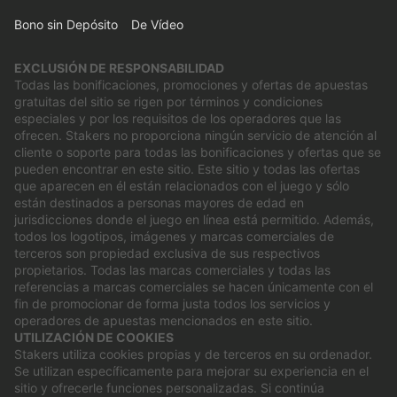
Bono sin Depósito
De Vídeo
EXCLUSIÓN DE RESPONSABILIDAD
Todas las bonificaciones, promociones y ofertas de apuestas
gratuitas del sitio se rigen por términos y condiciones
especiales y por los requisitos de los operadores que las
ofrecen. Stakers no proporciona ningún servicio de atención al
cliente o soporte para todas las bonificaciones y ofertas que se
pueden encontrar en este sitio. Este sitio y todas las ofertas
que aparecen en él están relacionados con el juego y sólo
están destinados a personas mayores de edad en
jurisdicciones donde el juego en línea está permitido. Además,
todos los logotipos, imágenes y marcas comerciales de
terceros son propiedad exclusiva de sus respectivos
propietarios. Todas las marcas comerciales y todas las
referencias a marcas comerciales se hacen únicamente con el
fin de promocionar de forma justa todos los servicios y
operadores de apuestas mencionados en este sitio.
UTILIZACIÓN DE COOKIES
Stakers utiliza cookies propias y de terceros en su ordenador.
Se utilizan específicamente para mejorar su experiencia en el
sitio y ofrecerle funciones personalizadas. Si continúa