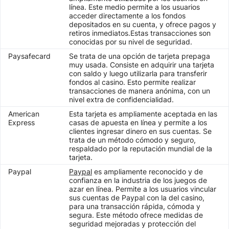
línea. Este medio permite a los usuarios
acceder directamente a los fondos
depositados en su cuenta, y ofrece pagos y
retiros inmediatos.Estas transacciones son
conocidas por su nivel de seguridad.
Paysafecard
Se trata de una opción de tarjeta prepaga
muy usada. Consiste en adquirir una tarjeta
con saldo y luego utilizarla para transferir
fondos al casino. Esto permite realizar
transacciones de manera anónima, con un
nivel extra de confidencialidad.
American
Esta tarjeta es ampliamente aceptada en las
Express
casas de apuesta en línea y permite a los
clientes ingresar dinero en sus cuentas. Se
trata de un método cómodo y seguro,
respaldado por la reputación mundial de la
tarjeta.
Paypal
Paypal
es ampliamente reconocido y de
confianza en la industria de los juegos de
azar en línea. Permite a los usuarios vincular
sus cuentas de Paypal con la del casino,
para una transacción rápida, cómoda y
segura. Este método ofrece medidas de
seguridad mejoradas y protección del