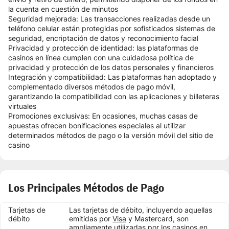
la cuenta en cuestión de minutos
Seguridad mejorada:
Las transacciones realizadas desde un
teléfono celular están protegidas por sofisticados sistemas de
seguridad, encriptación de datos y reconocimiento facial
Privacidad y protección de identidad:
las plataformas de
casinos en línea cumplen con una cuidadosa política de
privacidad y protección de los datos personales y financieros
Integración y compatibilidad:
Las plataformas han adoptado y
complementado diversos métodos de pago móvil,
garantizando la compatibilidad con las aplicaciones y billeteras
virtuales
Promociones exclusivas:
En ocasiones, muchas casas de
apuestas ofrecen bonificaciones especiales al utilizar
determinados métodos de pago o la
versión móvil del sitio de
casino
Los Principales Métodos de Pago
Tarjetas de
Las tarjetas de débito, incluyendo aquellas
débito
emitidas por
Visa
y Mastercard, son
ampliamente utilizadas por los casinos en