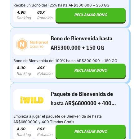
Recibe un Bono del 125% hasta AR$300.000 + 250 GG
4.90
60X
RECLAMAR BONO
Ranking
Rotación
Bono de Bienvenida hasta
AR$300.000 + 150 GG
Bono de Bienvenida del 100% hasta AR$300.000 + 150 GG
4.30
40X
RECLAMAR BONO
Ranking
Rotación
Paquete de Bienvenida de
hasta AR$6800000 + 400
Tiradas Gratis
Empieza a jugar el paquete de Bienvenida de hasta
AR$6800000 y 400 Tiradas Gratis
4.60
60X
RECLAMAR BONO
Ranking
Rotación