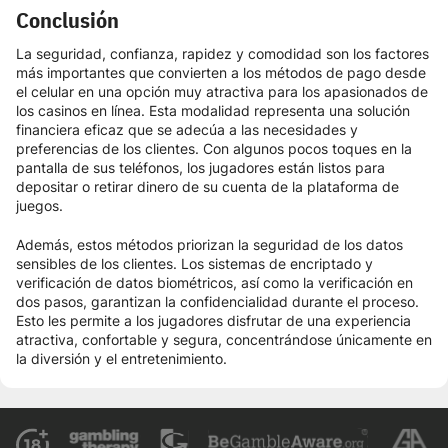
Conclusión
La seguridad, confianza, rapidez y comodidad son los factores
más importantes que convierten a los métodos de pago desde
el celular en una opción muy atractiva para los apasionados de
los casinos en línea. Esta modalidad representa una solución
financiera eficaz que se adecúa a las necesidades y
preferencias de los clientes. Con algunos pocos toques en la
pantalla de sus teléfonos, los jugadores están listos para
depositar o retirar dinero de su cuenta de la plataforma de
juegos.
Además, estos métodos priorizan la seguridad de los datos
sensibles de los clientes. Los sistemas de encriptado y
verificación de datos biométricos, así como la verificación en
dos pasos, garantizan la confidencialidad durante el proceso.
Esto les permite a los jugadores disfrutar de una experiencia
atractiva, confortable y segura, concentrándose únicamente en
la diversión y el entretenimiento.