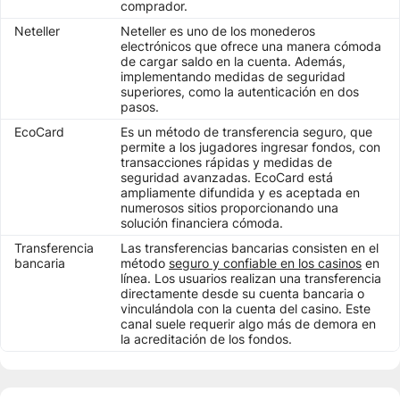
comprador.
Neteller
Neteller es uno de los monederos
electrónicos que ofrece una manera cómoda
de cargar saldo en la cuenta. Además,
implementando medidas de seguridad
superiores, como la autenticación en dos
pasos.
EcoCard
Es un método de transferencia seguro, que
permite a los jugadores ingresar fondos, con
transacciones rápidas y medidas de
seguridad avanzadas. EcoCard está
ampliamente difundida y es aceptada en
numerosos sitios proporcionando una
solución financiera cómoda.
Transferencia
Las transferencias bancarias consisten en el
bancaria
método
seguro y confiable en los casinos
en
línea. Los usuarios realizan una transferencia
directamente desde su cuenta bancaria o
vinculándola con la cuenta del casino. Este
canal suele requerir algo más de demora en
la acreditación de los fondos.