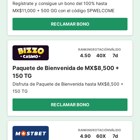
Regístrate y consigue un bono del 100% hasta
MX$11,000 + 500 GG con el código SPWELCOME
RECLAMAR BONO
RANKING
ROTACIÓN
VÁLIDO
4.50
40X
7d
Paquete de Bienvenida de MX$8,500 +
150 TG
Disfruta de Paquete de Bienvenida hasta MX$8,500 +
150 TG
RECLAMAR BONO
RANKING
ROTACIÓN
VÁLIDO
4.90
60X
7d