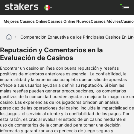
Mejores Casinos Online
Casinos Online Nuevos
Casinos Móviles
Casino
Comparación Exhaustiva de los Principales Casinos En Lí
Reputación y Comentarios en la
Evaluación de Casinos
Encontrar un casino en línea con buena reputación y reseñas
positivas de miembros anteriores es esencial. La confiabilidad, la
imparcialidad y la experiencia completa que un sitio de apuestas
ofrece a sus usuarios ayudan a definir su reputación. Si bien las
malas reseñas pueden generar preocupaciones, los comentarios
positivos de la comunidad pueden ayudar a mejorar la imagen de un
casino. Las experiencias de los jugadores brindan un análisis
perspicaz de las operaciones del casino, incluida la imparcialidad de
los juegos, el servicio al cliente y la confiabilidad de los pagos. Por
esta razón, es crucial evaluar el estado de un casino mediante el
uso de comentarios de la comunidad para tomar una decisión
informada y garantizar una experiencia de juego segura y