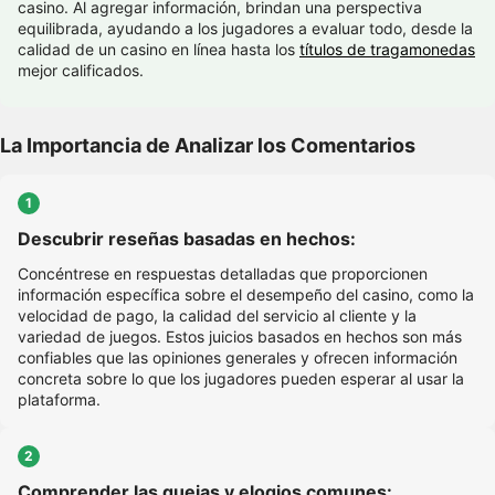
casino. Al agregar información, brindan una perspectiva
equilibrada, ayudando a los jugadores a evaluar todo, desde la
calidad de un casino en línea hasta los
títulos de tragamonedas
mejor calificados.
La Importancia de Analizar los Comentarios
1
Descubrir reseñas basadas en hechos:
Concéntrese en respuestas detalladas que proporcionen
información específica sobre el desempeño del casino, como la
velocidad de pago, la calidad del servicio al cliente y la
variedad de juegos. Estos juicios basados en hechos son más
confiables que las opiniones generales y ofrecen información
concreta sobre lo que los jugadores pueden esperar al usar la
plataforma.
2
Comprender las quejas y elogios comunes: