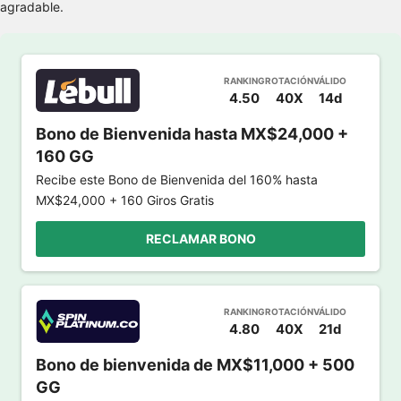
agradable.
RANKING
ROTACIÓN
VÁLIDO
4.50
40X
14d
Bono de Bienvenida hasta MX$24,000 +
160 GG
Recibe este Bono de Bienvenida del 160% hasta
MX$24,000 + 160 Giros Gratis
RECLAMAR BONO
RANKING
ROTACIÓN
VÁLIDO
4.80
40X
21d
Bono de bienvenida de MX$11,000 + 500
GG