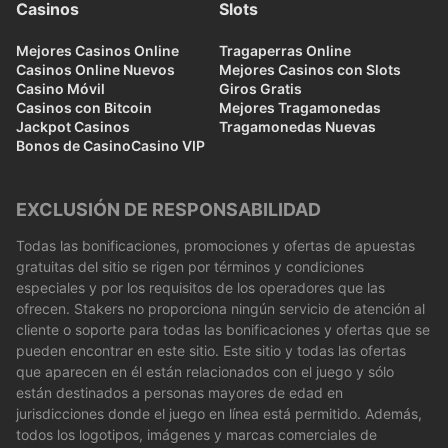
Casinos
Slots
Mejores Casinos Online
Tragaperras Online
Casinos Online Nuevos
Mejores Casinos con Slots
Casino Móvil
Giros Gratis
Casinos con Bitcoin
Mejores Tragamonedas
Jackpot Casinos
Tragamonedas Nuevas
Bonos de Casino
Casino VIP
EXCLUSIÓN DE RESPONSABILIDAD
Todas las bonificaciones, promociones y ofertas de apuestas
gratuitas del sitio se rigen por términos y condiciones
especiales y por los requisitos de los operadores que las
ofrecen. Stakers no proporciona ningún servicio de atención al
cliente o soporte para todas las bonificaciones y ofertas que se
pueden encontrar en este sitio. Este sitio y todas las ofertas
que aparecen en él están relacionados con el juego y sólo
están destinados a personas mayores de edad en
jurisdicciones donde el juego en línea está permitido. Además,
todos los logotipos, imágenes y marcas comerciales de