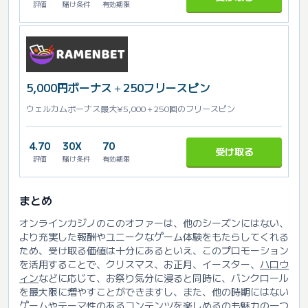
評価
賭け条件
有効期限
5,000円ボーナス＋250フリースピン
ウェルカムボーナス最大¥5,000＋250回のフリースピン
4.70
30X
70
受け取る
評価
賭け条件
有効期限
まとめ
オンラインカジノのこのオファーは、他のシーズンにはない、
より充実した報酬やユニークなゲーム体験をもたらしてくれる
ため、受け取る価値は十分にあるといえ、このプロモーション
を活用することで、クリスマス、お正月、イースター、
ハロウ
ィン
などに応じて、お祭り気分に浸ると同時に、バンクロール
を最大限に増やすことができますし、また、他の時期にはない
ゲームやテーマ性のあるコンテンツを楽しめるのも魅力の一つ