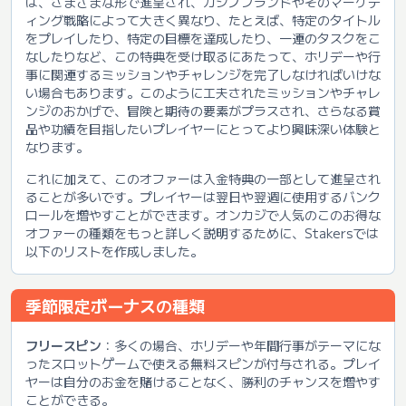
は、さまざまな形で進呈され、カジノブランドやそのマーケテ
ィング戦略によって大きく異なり、たとえば、特定のタイトル
をプレイしたり、特定の目標を達成したり、一連のタスクをこ
なしたりなど、この特典を受け取るにあたって、ホリデーや行
事に関連するミッションやチャレンジを完了しなければいけな
い場合もあります。このように工夫されたミッションやチャレ
ンジのおかげで、冒険と期待の要素がプラスされ、さらなる賞
品や功績を目指したいプレイヤーにとってより興味深い体験と
なります。
これに加えて、このオファーは入金特典の一部として進呈され
ることが多いです。プレイヤーは翌日や翌週に使用するバンク
ロールを増やすことができます。オンカジで人気のこのお得な
オファーの種類をもっと詳しく説明するために、Stakersでは
以下のリストを作成しました。
季節限定
ボーナス
の種類
フリースピン
：多くの場合、ホリデーや年間行事がテーマにな
ったスロットゲームで使える無料スピンが付与される。プレイ
ヤーは自分のお金を賭けることなく、勝利のチャンスを増やす
ことができる。