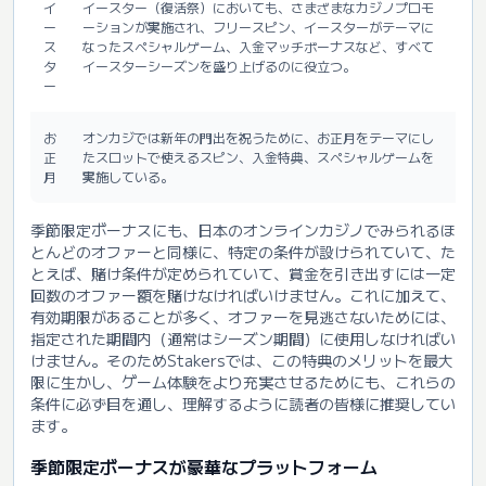
イ
イースター（復活祭）においても、さまざまなカジノプロモ
ー
ーションが実施され、フリースピン、イースターがテーマに
ス
なったスペシャルゲーム、入金マッチボーナスなど、すべて
タ
イースターシーズンを盛り上げるのに役立つ。
ー
お
オンカジでは新年の門出を祝うために、お正月をテーマにし
正
たスロットで使えるスピン、入金特典、スペシャルゲームを
月
実施している。
季節限定ボーナスにも、日本のオンラインカジノでみられるほ
とんどのオファーと同様に、特定の条件が設けられていて、た
とえば、賭け条件が定められていて、賞金を引き出すには一定
回数のオファー額を賭けなければいけません。これに加えて、
有効期限があることが多く、オファーを見逃さないためには、
指定された期間内（通常はシーズン期間）に使用しなければい
けません。そのためStakersでは、この特典のメリットを最大
限に生かし、ゲーム体験をより充実させるためにも、これらの
条件に必ず目を通し、理解するように読者の皆様に推奨してい
ます。
季節限定ボーナスが豪華なプラットフォーム