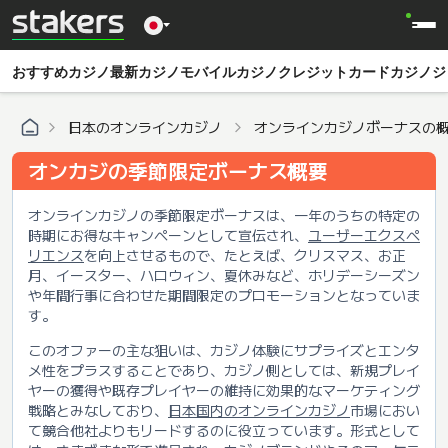
おすすめカジノ
最新カジノ
モバイルカジノ
クレジットカードカジノ
ジ
日本のオンラインカジノ
オンラインカジノボーナスの
オンカジの季節限定ボーナス概要
オンラインカジノの季節限定ボーナスは、一年のうちの特定の
時期にお得なキャンペーンとして宣伝され、
ユーザーエクスペ
リエンス
を向上させるもので、たとえば、クリスマス、お正
月、イースター、ハロウィン、夏休みなど、ホリデーシーズン
や年間行事に合わせた期間限定のプロモーションとなっていま
す。
このオファーの主な狙いは、カジノ体験にサプライズとエンタ
メ性をプラスすることであり、カジノ側としては、新規プレイ
ヤーの獲得や既存プレイヤーの維持に効果的なマーケティング
戦略とみなしており、
日本国内のオンラインカジノ
市場におい
て競合他社よりもリードするのに役立っています。形式として