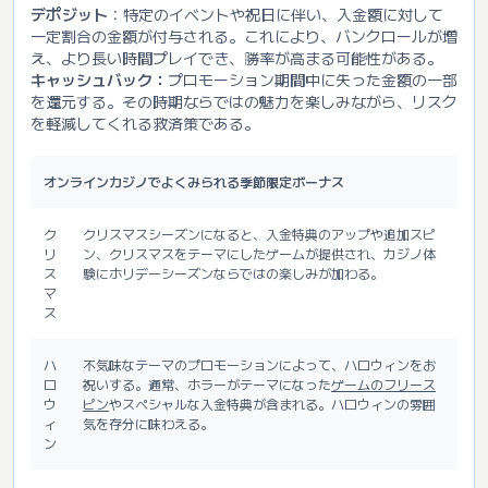
デポジット
：特定のイベントや祝日に伴い、入金額に対して
一定割合の金額が付与される。これにより、バンクロールが増
え、より長い時間プレイでき、勝率が高まる可能性がある。
キャッシュバック：
プロモーション期間中に失った金額の一部
を還元する。その時期ならではの魅力を楽しみながら、リスク
を軽減してくれる救済策である。
オンラインカジノでよくみられる季節限定ボーナス
ク
クリスマスシーズンになると、入金特典のアップや追加スピ
リ
ン、クリスマスをテーマにしたゲームが提供され、カジノ体
ス
験にホリデーシーズンならではの楽しみが加わる。
マ
ス
ハ
不気味なテーマのプロモーションによって、ハロウィンをお
ロ
祝いする。通常、ホラーがテーマになった
ゲームのフリース
ウ
ピン
やスペシャルな入金特典が含まれる。ハロウィンの雰囲
ィ
気を存分に味わえる。
ン