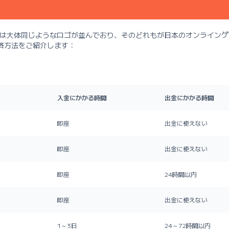
は大体同じようなロゴが並んでおり、そのどれもが日本のオンラインゲ
済方法をご紹介します：
入金にかかる時間
出金にかかる時間
即座
出金に使えない
即座
出金に使えない
即座
24時間以内
即座
出金に使えない
1～3日
24～72時間以内