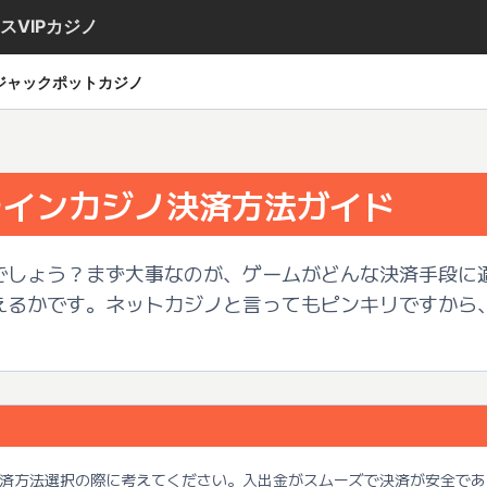
ス
VIPカジノ
ジャックポットカジノ
ンラインカジノ決済方法ガイド
な点でしょう？まず大事なのが、ゲームがどんな決済手段に
えるかです。ネットカジノと言ってもピンキリですから
済方法選択の際に考えてください。入出金がスムーズで決済が安全であ