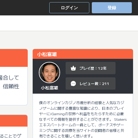
ログイン
登録
小松富雄
プレイ歴：12年
適合して
レビュー数：211
、信頼性
小松富雄
僕のオンラインカジノ市場分析の経験と人気なカジ
ノゲームに関する豊富な知識により、日本のプレイ
ヤーにiGamingの世界へ利益をもたらすために必要
なすべての情報を提供することができます。 Stakers
エキスパートチームの一員として、ボーナスやゲー
ミングに関する洞察を当サイトの訪問者の皆様と共
ることでゲ
有できることを嬉しく思います。