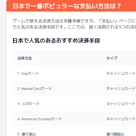
日本で一番ポピュラーな支払い方法は？
ゲームで使える決済方法は多種多様ですが、「支払い」ページに
で人気のある決済手段です。ここでは、良く活用される5つの決
日本で人気のあるおすすめ決済手段
決済方法
タイプ
1. Visaカード
キャッシュカード
2. MasterCardカード
キャッシュカード
3. JCBカード
キャッシュカード
4. American Expressカード
キャッシュカード
5. 銀行振込
銀行間振込