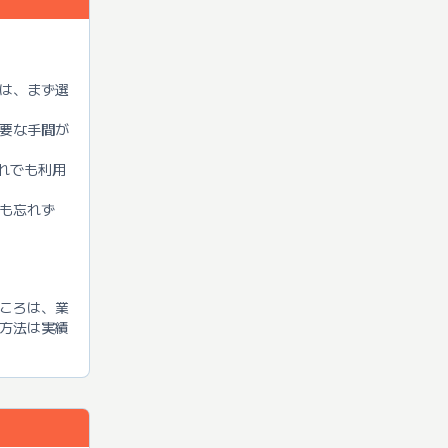
は、まず選
要な手間が
れでも利用
も忘れず
ころは、業
方法は実績