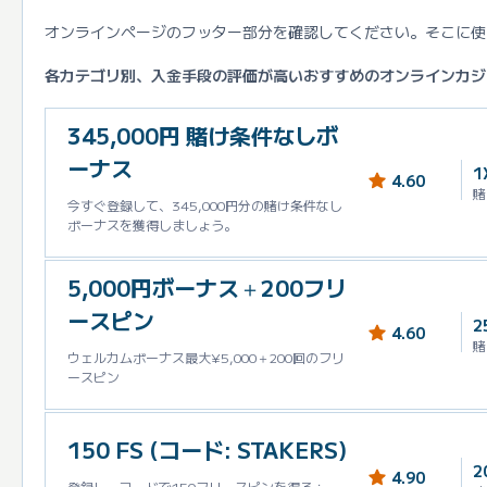
オンラインページのフッター部分を確認してください。そこに使
各カテゴリ別、入金手段の評価が高いおすすめのオンラインカジ
345,000円 賭け条件なしボ
ーナス
1
4.60
賭
今すぐ登録して、345,000円分の賭け条件なし
ボーナスを獲得しましょう。
5,000円ボーナス＋200フリ
ースピン
2
4.60
賭
ウェルカムボーナス最大¥5,000＋200回のフリ
ースピン
150 FS (コード: STAKERS)
2
4.90
登録し、コードで150フリースピンを得る：