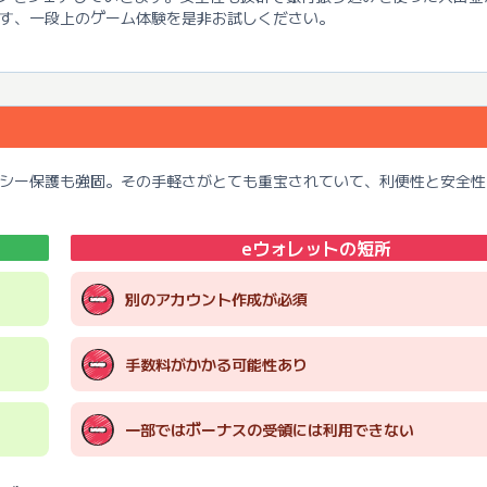
す、一段上のゲーム体験を是非お試しください。
シー保護も強固。その手軽さがとても重宝されていて、利便性と安全性
eウォレットの短所
別のアカウント作成が必須
手数料がかかる可能性あり
一部ではボーナスの受領には利用できない