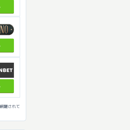
る
る
る
網羅されて