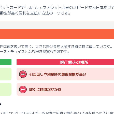
カかデビットカードでしょう。eウォレットはそのスピードから日本だけ
頼性が高く便利な支払い方法の一つです。
性は郡を抜いて高く、大きな掛け金を入金する時に特に適しています。
ーストチョイスとなり得る堅実な手段です。
銀行振込の短所
引き出しや預金時の最低金額が高い
取引に時間がかかる
ノ
カジノをシェアしていきます。安全性も抜群で銀行振り込みを使った入出