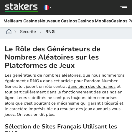
Meilleurs Casinos
Nouveaux Casinos
Casinos Mobiles
Casinos P
Sécurité
RNG
Le Rôle des Générateurs de
Nombres Aléatoires sur les
Plateformes de Jeux
Les générateurs de nombres aléatoires, que nous nommerons
également « RNG » dans cet article pour
Random Number
Generator
, jouent un rôle central
dans bien des domaines
et
tout particulièrement dans le fonctionnement des casinos en
ligne. Leurs subtilités ne sont pas toujours bien comprises
alors que c’est pourtant ce mécanisme qui garantit l’équité et
le caractère imprévisible du résultat des jeux auxquels vous
jouez. On vous en dit plus.
Sélection de Sites Français Utilisant les