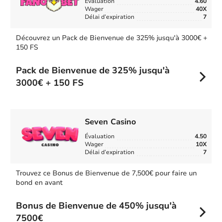
Évaluation
4.60
Wager
40X
Délai d’expiration
7
Découvrez un Pack de Bienvenue de 325% jusqu'à 3000€ +
150 FS
Pack de Bienvenue de 325% jusqu'à
3000€ + 150 FS
Seven Casino
Évaluation
4.50
Wager
10X
Délai d’expiration
7
Trouvez ce Bonus de Bienvenue de 7,500€ pour faire un
bond en avant
Bonus de Bienvenue de 450% jusqu'à
7500€