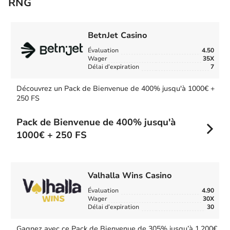
RNG
BetnJet Casino
Évaluation
4.50
Wager
35X
Délai d’expiration
7
Découvrez un Pack de Bienvenue de 400% jusqu'à 1000€ +
250 FS
Pack de Bienvenue de 400% jusqu'à
1000€ + 250 FS
Valhalla Wins Casino
Évaluation
4.90
Wager
30X
Délai d’expiration
30
Gagnez avec ce Pack de Bienvenue de 305% jusqu’à 1,200€