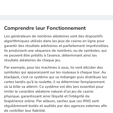
Comprendre leur Fonctionnement
Les générateurs de nombres aléatoires sont des dispositifs
algorithmiques utilisés dans les jeux de casino en ligne pour
garantir des résultats arbitraires et parfaitement imprévisibles.
Ils produisent une séquence de nombres, ou de symboles, qui
ne peuvent être prédits à l’avance, déterminant ainsi les
résultats aléatoires de chaque jeu.
Par exemple, pour les machines à sous, ils vont décider des
symboles qui apparaissent sur les rouleaux à chaque tour. Au
blackjack, c’est ce système qui va mélanger puis distribuer les
cartes tandis qu’à la roulette, il va déterminer l’emplacement
où la bille va atterrir. Ce système est dès lors essentiel pour
imiter le caractère aléatoire naturel d’un jeu de casino
physique, garantissant ainsi l’équité et l’intégrité de
l’expérience online. Par ailleurs, sachez que ces RNG sont
régulièrement testés et audités par des agences externes afin
de contrôler leur fiabilité.