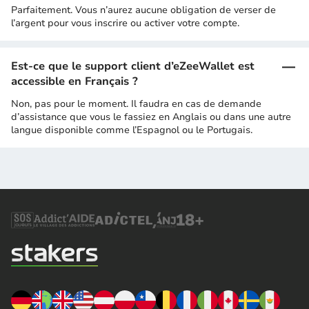
Parfaitement. Vous n’aurez aucune obligation de verser de
l’argent pour vous inscrire ou activer votre compte.
Est-ce que le support client d’eZeeWallet est
accessible en Français ?
Non, pas pour le moment. Il faudra en cas de demande
d’assistance que vous le fassiez en Anglais ou dans une autre
langue disponible comme l’Espagnol ou le Portugais.