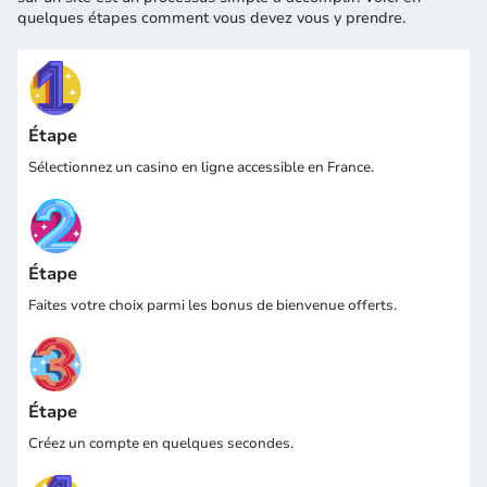
quelques étapes comment vous devez vous y prendre.
Étape
Sélectionnez un casino en ligne accessible en France.
Étape
Faites votre choix parmi les bonus de bienvenue offerts.
Étape
Créez un compte en quelques secondes.