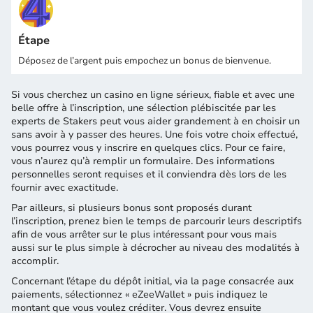
Étape
Déposez de l’argent puis empochez un bonus de bienvenue.
Si vous cherchez un casino en ligne sérieux, fiable et avec une
belle offre à l’inscription, une sélection plébiscitée par les
experts de Stakers peut vous aider grandement à en choisir un
sans avoir à y passer des heures. Une fois votre choix effectué,
vous pourrez vous y inscrire en quelques clics. Pour ce faire,
vous n’aurez qu’à remplir un formulaire. Des informations
personnelles seront requises et il conviendra dès lors de les
fournir avec exactitude.
Par ailleurs, si plusieurs bonus sont proposés durant
l’inscription, prenez bien le temps de parcourir leurs descriptifs
afin de vous arrêter sur le plus intéressant pour vous mais
aussi sur le plus simple à décrocher au niveau des modalités à
accomplir.
Concernant l’étape du dépôt initial, via la page consacrée aux
paiements, sélectionnez « eZeeWallet » puis indiquez le
montant que vous voulez créditer. Vous devrez ensuite