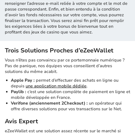
renseigner l’adresse e-mail reliée à votre compte et le mot de
passe correspondant. Enfin, et bien entendu à la condition
d’avoir les fonds nécessaires sur votre compte, vous pourrez
finaliser la transaction. Vous serez ainsi fin prêt pour remplir
les exigences liées à votre bonus de bienvenue tout en
profitant des jeux de casino que vous aimez.
Trois Solutions Proches d’eZeeWallet
Vous n’êtes pas convaincu par ce portemonnaie numérique ?
Pas de panique, nos équipes vous conseillent d’autres
solutions du même acabit.
Apple Pay :
permet d’effectuer des achats en ligne ou
depuis
une application mobile dédiée
.
Paylib :
c’est une solution complète de paiement en ligne et
mobile développée en France.
Verifone (
anciennement 2Checkout
) :
un opérateur qui
offre diverses solutions pour vos transactions sur le Net.
Avis Expert
eZeeWallet est une solution assez récente sur le marché si