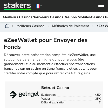
Meilleurs Casinos
Nouveaux Casinos
Casinos Mobiles
Casinos P
Meilleurs Casinos
Méthodes de Paiement
eZeeW
eZeeWallet pour Envoyer des
Fonds
Découvrez notre présentation complète d’eZeeWallet, une
solution de paiement en ligne qui pourra vous être
grandement utile au moment d’effectuer vos transactions
bancaires sur un casino en ligne français et ce, autant pour
créditer votre compte que pour retirer vos futurs gains.
BetnJet Casino
Évaluation
4.50
Wager
35X
Délai d’expiration
7