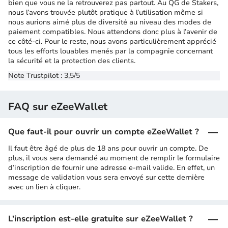
bien que vous ne la retrouverez pas partout. Au QG de Stakers,
nous l’avons trouvée plutôt pratique à l’utilisation même si
nous aurions aimé plus de diversité au niveau des modes de
paiement compatibles. Nous attendons donc plus à l’avenir de
ce côté-ci. Pour le reste, nous avons particulièrement apprécié
tous les efforts louables menés par la compagnie concernant
la sécurité et la protection des clients.
Note Trustpilot : 3,5/5
FAQ sur eZeeWallet
Que faut-il pour ouvrir un compte eZeeWallet ?
Il faut être âgé de plus de 18 ans pour ouvrir un compte. De
plus, il vous sera demandé au moment de remplir le formulaire
d’inscription de fournir une adresse e-mail valide. En effet, un
message de validation vous sera envoyé sur cette dernière
avec un lien à cliquer.
L’inscription est-elle gratuite sur eZeeWallet ?