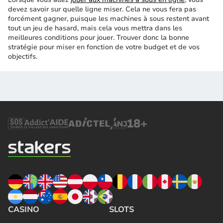
devez savoir sur quelle ligne miser. Cela ne vous fera pas
forcément gagner, puisque les machines à sous restent avant
tout un jeu de hasard, mais cela vous mettra dans les
meilleures conditions pour jouer. Trouver donc la bonne
stratégie pour miser en fonction de votre budget et de vos
objectifs.
CASINO
SLOTS