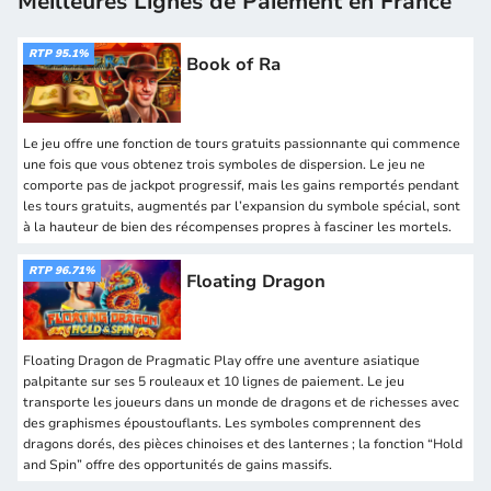
Meilleures Lignes de Paiement en France
RTP 95.1%
Book of Ra
Le jeu offre une fonction de tours gratuits passionnante qui commence
une fois que vous obtenez trois symboles de dispersion. Le jeu ne
comporte pas de jackpot progressif, mais les gains remportés pendant
les tours gratuits, augmentés par l’expansion du symbole spécial, sont
à la hauteur de bien des récompenses propres à fasciner les mortels.
RTP 96.71%
Floating Dragon
Floating Dragon de Pragmatic Play offre une aventure asiatique
palpitante sur ses 5 rouleaux et 10 lignes de paiement. Le jeu
transporte les joueurs dans un monde de dragons et de richesses avec
des graphismes époustouflants. Les symboles comprennent des
dragons dorés, des pièces chinoises et des lanternes ; la fonction “Hold
and Spin” offre des opportunités de gains massifs.