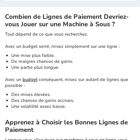
Combien de Lignes de Paiement Devriez-
vous Jouer sur une Machine à Sous ?
Tout dépend de ce que vous recherchez.
Avec un budget serré, misez simplement sur une ligne :
Une mise plus faible.
De maigres chances de gains.
Une partie plus longue.
Avec un
budget
conséquent, misez sur autant de lignes que
possible :
Des mises élevées.
Des chances de gains accrues.
Une volatilité assez basse.
Apprenez à Choisir les Bonnes Lignes de
Paiement
Lorsque vous allez
jouer aux machines à sous en ligne
, vous