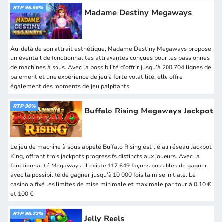
RTP 96.56%
Madame Destiny Megaways
Au-delà de son attrait esthétique, Madame Destiny Megaways propose
un éventail de fonctionnalités attrayantes conçues pour les passionnés
de machines à sous. Avec la possibilité d’offrir jusqu’à 200 704 lignes de
paiement et une expérience de jeu à forte volatilité, elle offre
également des moments de jeu palpitants.
RTP 96%
Buffalo Rising Megaways Jackpot
Le jeu de machine à sous appelé Buffalo Rising est lié au réseau Jackpot
King, offrant trois jackpots progressifs distincts aux joueurs. Avec la
fonctionnalité Megaways, il existe 117 649 façons possibles de gagner,
avec la possibilité de gagner jusqu’à 10 000 fois la mise initiale. Le
casino a fixé les limites de mise minimale et maximale par tour à 0,10 €
et 100 €.
RTP 96.22%
Jelly Reels