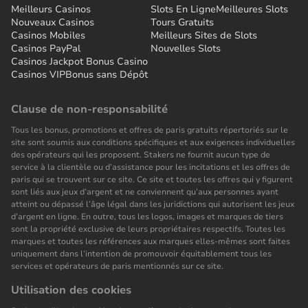
Meilleurs Casinos
Slots En Ligne
Meilleures Slots
Nouveaux Casinos
Tours Gratuits
Casinos Mobiles
Meilleurs Sites de Slots
Casinos PayPal
Nouvelles Slots
Casinos Jackpot
Bonus Casino
Casinos VIP
Bonus sans Dépôt
Clause de non-responsabilité
Tous les bonus, promotions et offres de paris gratuits répertoriés sur le
site sont soumis aux conditions spécifiques et aux exigences individuelles
des opérateurs qui les proposent. Stakers ne fournit aucun type de
service à la clientèle ou d’assistance pour les incitations et les offres de
paris qui se trouvent sur ce site. Ce site et toutes les offres qui y figurent
sont liés aux jeux d’argent et ne conviennent qu’aux personnes ayant
atteint ou dépassé l’âge légal dans les juridictions qui autorisent les jeux
d’argent en ligne. En outre, tous les logos, images et marques de tiers
sont la propriété exclusive de leurs propriétaires respectifs. Toutes les
marques et toutes les références aux marques elles-mêmes sont faites
uniquement dans l’intention de promouvoir équitablement tous les
services et opérateurs de paris mentionnés sur ce site.
Utilisation des cookies