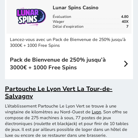
Lunar Spins Casino
Évaluation
4.80
Wager
40X
Délai d’expiration
7
Lancez-vous avec un Pack de Bienvenue de 250% jusqu’à
3000€ + 1000 Free Spins
Pack de Bienvenue de 250% jusqu’à
3000€ + 1000 Free Spins
Partouche Le Lyon Vert La Tour-de-
Salvagny
L’établissement Partouche Le Lyon Vert se trouve à une
vingtaine de kilomètres au Nord-Ouest de
Lyon
. Son offre se
compose de 275 machines à sous, 77 postes de jeux
électroniques (
roulette et blackjack
) et pour finir de 10 tables
de jeux. Il est par ailleurs possible de loger dans un hôtel de
luxe ou encore de se restaurer dans une brasserie.