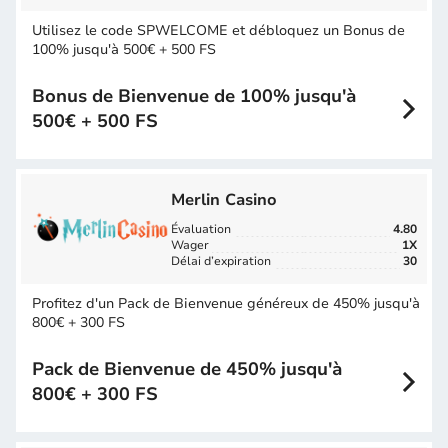
Utilisez le code SPWELCOME et débloquez un Bonus de
100% jusqu'à 500€ + 500 FS
Bonus de Bienvenue de 100% jusqu'à
500€ + 500 FS
Merlin Casino
Évaluation
4.80
Wager
1X
Délai d’expiration
30
Profitez d'un Pack de Bienvenue généreux de 450% jusqu'à
800€ + 300 FS
Pack de Bienvenue de 450% jusqu'à
800€ + 300 FS