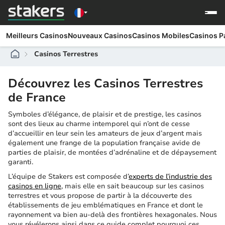
Meilleurs Casinos
Nouveaux Casinos
Casinos Mobiles
Casinos P
Casinos Terrestres
Découvrez les Casinos Terrestres
de France
Symboles d’élégance, de plaisir et de prestige, les casinos
sont des lieux au charme intemporel qui n’ont de cesse
d’accueillir en leur sein les amateurs de jeux d’argent mais
également une frange de la population française avide de
parties de plaisir, de montées d’adrénaline et de dépaysement
garanti.
L’équipe de Stakers est composée d’
experts de l’industrie des
casinos en ligne
, mais elle en sait beaucoup sur les casinos
terrestres et vous propose de partir à la découverte des
établissements de jeu emblématiques en France et dont le
rayonnement va bien au-delà des frontières hexagonales. Nous
vous révélerons ainsi dans ce guide complet pourquoi ces