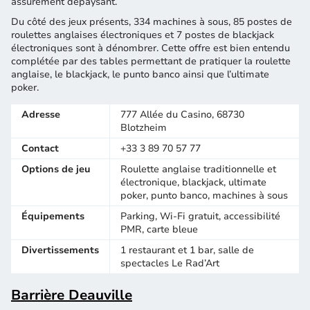
assurément dépaysant.
Du côté des jeux présents, 334 machines à sous, 85 postes de
roulettes anglaises électroniques et 7 postes de blackjack
électroniques sont à dénombrer. Cette offre est bien entendu
complétée par des tables permettant de pratiquer la roulette
anglaise, le blackjack, le punto banco ainsi que l’ultimate
poker.
Adresse
777 Allée du Casino, 68730
Blotzheim
Contact
+33 3 89 70 57 77
Options de jeu
Roulette anglaise traditionnelle et
électronique, blackjack, ultimate
poker, punto banco, machines à sous
Équipements
Parking, Wi-Fi gratuit, accessibilité
PMR, carte bleue
Divertissements
1 restaurant et 1 bar, salle de
spectacles Le Rad’Art
Barrière Deauville