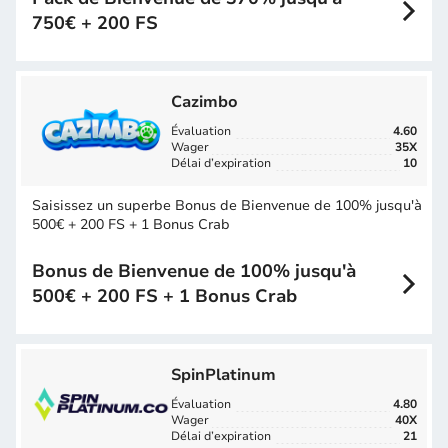
750€ + 200 FS
Cazimbo
Évaluation
4.60
Wager
35X
Délai d’expiration
10
Saisissez un superbe Bonus de Bienvenue de 100% jusqu'à
500€ + 200 FS + 1 Bonus Crab
Bonus de Bienvenue de 100% jusqu'à
500€ + 200 FS + 1 Bonus Crab
SpinPlatinum
Évaluation
4.80
Wager
40X
Délai d’expiration
21