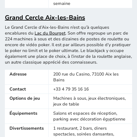
semaine
Grand Cercle Aix-les-Bains
Le Grand Cercle d’Aix-les-Bains n’est qu’à quelques
encablures du
Lac du Bourget
. Son offre regroupe un parc de
224 machines à sous et des dizaines de postes de roulette ou
encore de vidéo poker. Il est par ailleurs possible d’y pratiquer
le poker no limit et le poker ultimate. Le blackjack y occupe
également une place de choix, à l’instar de la roulette anglaise,
un autre classique apprécié des connaisseurs.
Adresse
200 rue du Casino, 73100 Aix les
Bains
Contact
+33 4 79 35 16 16
Options de jeu
Machines à sous, jeux électroniques,
jeux de table
Équipements
Salons et espaces de réception,
parking avec décoration égyptienne
Divertissements
1 restaurant, 2 bars, diners
spectacles, soirées dansantes,