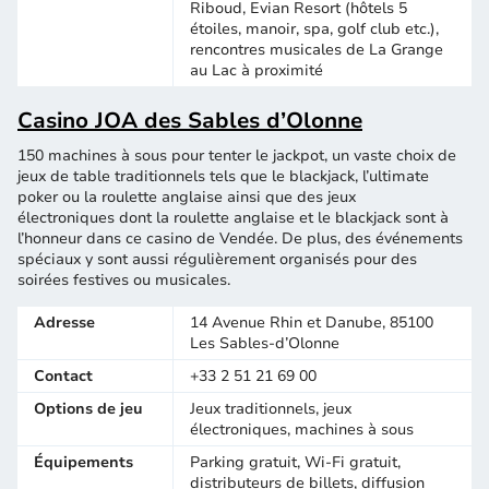
Riboud, Evian Resort (hôtels 5
étoiles, manoir, spa, golf club etc.),
rencontres musicales de La Grange
au Lac à proximité
Casino JOA des Sables d’Olonne
150 machines à sous pour tenter le jackpot, un vaste choix de
jeux de table traditionnels tels que le blackjack, l’ultimate
poker ou la roulette anglaise ainsi que des jeux
électroniques dont la roulette anglaise et le blackjack sont à
l’honneur dans ce casino de Vendée. De plus, des événements
spéciaux y sont aussi régulièrement organisés pour des
soirées festives ou musicales.
Adresse
14 Avenue Rhin et Danube, 85100
Les Sables-d’Olonne
Contact
+33 2 51 21 69 00
Options de jeu
Jeux traditionnels, jeux
électroniques, machines à sous
Équipements
Parking gratuit, Wi-Fi gratuit,
distributeurs de billets, diffusion