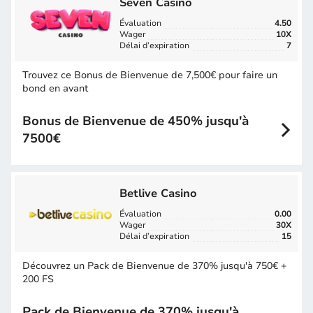
Seven Casino
Évaluation
4.50
Wager
10X
Délai d’expiration
7
Trouvez ce Bonus de Bienvenue de 7,500€ pour faire un
bond en avant
Bonus de Bienvenue de 450% jusqu'à
7500€
Betlive Casino
Évaluation
0.00
Wager
30X
Délai d’expiration
15
Découvrez un Pack de Bienvenue de 370% jusqu'à 750€ +
200 FS
Pack de Bienvenue de 370% jusqu'à