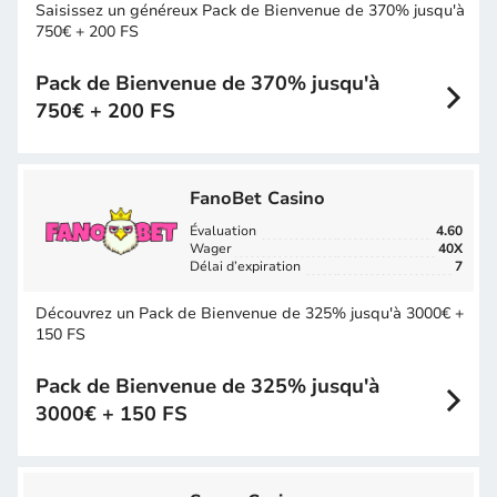
Saisissez un généreux Pack de Bienvenue de 370% jusqu'à
750€ + 200 FS
Pack de Bienvenue de 370% jusqu'à
750€ + 200 FS
FanoBet Casino
Évaluation
4.60
Wager
40X
Délai d’expiration
7
Découvrez un Pack de Bienvenue de 325% jusqu'à 3000€ +
150 FS
Pack de Bienvenue de 325% jusqu'à
3000€ + 150 FS