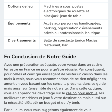
Options de jeu
Machines à sous, postes
électroniques de roulette et
blackjack, jeux de table
Équipements
Accès aux personnes handicapées,
parking, organisation d’événements
privés ou professionnels, boutique
Divertissements
Salle de spectacle Enrico Macias,
restaurant, bar
En Conclusion de Notre Guide
Avec une préparation adéquate, votre venue dans un casino
terrestre en France ne pourra qu’être réussie. Par conséquent,
pour celles et ceux qui envisagent de visiter un casino dans les
mois à venir, nous vous recommandons de ne rien négliger en
amont en vous basant sur les conseils présents dans ce guide
mais aussi sur l’ensemble de notre site. Dans cette optique,
vous en apprendrez davantage sur le
casino pour mobile
, les
meilleures machines et jeux à votre destination mais aussi sur
la nécessité d’établir un budget et de s’y tenir.
Par ailleurs, nous vous suggérons également de vous