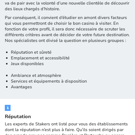
va de pair avec la volonté d’une nouvelle clientèle de découvrir
des lieux chargés d’histoire.
Par conséquent, il convient d’étudier en amont divers facteurs
qui vous permettront de choisir le bon casino à visiter. En
fonction de votre profil, il sera donc nécessaire de scruter les
différents critères avant de décider de votre future destination.
Nos spécialistes ont divisé la question en plusieurs groupes :
Réputation et sûreté
Emplacement et accessibilité
Jeux disponibles
Ambiance et atmosphère
Services et équipements à disposition
Avantages
1
Réputation
Les experts de Stakers ont listé pour vous des établissements
dont la réputation n’est plus à faire. Qu’ils soient dirigés par