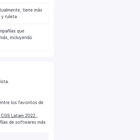
ctualmente, tiene más
y ruleta.
ompañías que
 más, incluyendo
ista.
ntre los favoritos de
o CGS Latam 2022 .
pañías de softwares más