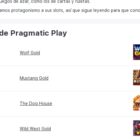
uegos de azar, como los de cartas y ruletas.
damos protagonismo a sus slots, así que sigue leyendo para que con
de Pragmatic Play
Wolf Gold
Mustang Gold
The Dog House
Wild West Gold