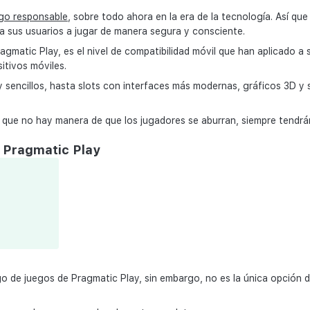
ego responsable
, sobre todo ahora en la era de la tecnología. Así qu
a sus usuarios a jugar de manera segura y consciente.
gmatic Play, es el nivel de compatibilidad móvil que han aplicado a 
itivos móviles.
y sencillos, hasta slots con interfaces más modernas, gráficos 3D y
sí que no hay manera de que los jugadores se aburran, siempre tendr
e Pragmatic Play
o de juegos de Pragmatic Play, sin embargo, no es la única opción d