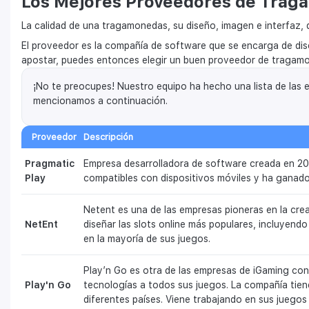
Los Mejores Proveedores de Tra
La calidad de una tragamonedas, su diseño, imagen e interfaz,
El proveedor es la compañía de software que se encarga de dise
apostar, puedes entonces elegir un buen proveedor de tragamo
¡No te preocupes! Nuestro equipo ha hecho una lista de las 
mencionamos a continuación.
Proveedor
Descripción
Pragmatic
Empresa desarrolladora de software creada en 20
Play
compatibles con dispositivos móviles y ha ganado
Netent es una de las empresas pioneras en la cre
NetEnt
diseñar las slots online más populares, incluye
en la mayoría de sus juegos.
Play’n Go es otra de las empresas de iGaming con 
Play'n Go
tecnologías a todos sus juegos. La compañía tien
diferentes países. Viene trabajando en sus juegos