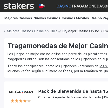
CASINO
TRAGAMONEDAS
B
Mejores Casinos
Nuevos Casinos
Casinos Móviles
Casino Pa
Mejores Casinos Online en Chile ✔️ En
/
Mejor Casino Online ⭐ Ex
Tragamonedas de Mejor Casino
Los juegos de mejor casino online son parte de las plataformas
tragaperras online, son las consentidas de los jugadores en el p
Tanto los principiantes, como los jugadores veteranos de
los s
Muchas varían según el número de líneas, por la temática del ju
Pack de Bienvenida de hasta 1
Obtén un Paquete de Bienvenida de hasta $15