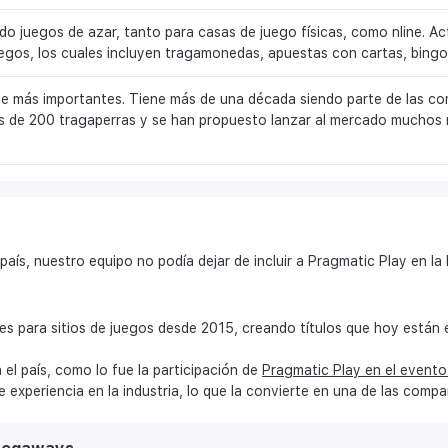
o juegos de azar, tanto para casas de juego físicas, como nline. A
uegos, los cuales incluyen tragamonedas, apuestas con cartas, bingo 
ine más importantes. Tiene más de una década siendo parte de las c
ás de 200 tragaperras y se han propuesto lanzar al mercado muchos
país, nuestro equipo no podía dejar de incluir a Pragmatic Play en la l
es para sitios de juegos desde 2015, creando títulos que hoy están e
el país, como lo fue la participación de
Pragmatic Play en el event
 experiencia en la industria, lo que la convierte en una de las com