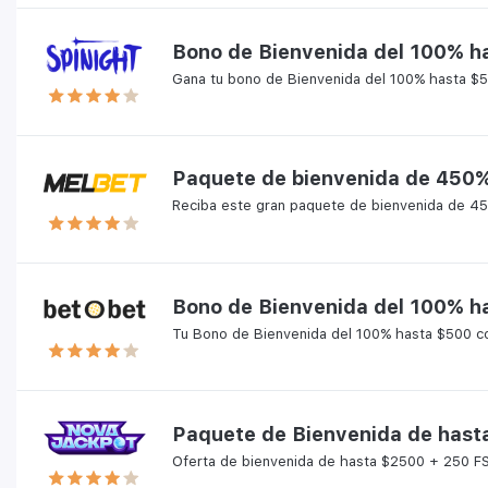
Bono de Bienvenida del 100% h
Gana tu bono de Bienvenida del 100% hasta $
Paquete de bienvenida de 450
Reciba este gran paquete de bienvenida de 
Bono de Bienvenida del 100% h
Tu Bono de Bienvenida del 100% hasta $500 
Paquete de Bienvenida de hast
Oferta de bienvenida de hasta $2500 + 250 FS