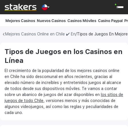
Mejores Casinos
Nuevos Casinos
Casinos Móviles
Casino Paypal
P
Mejores Casinos Online en Chile ✔️ En
/
Tipos de Juegos En Mejores
Tipos de Juegos en los Casinos en
Línea
El crecimiento de la popularidad de los mejores casinos online
en Chile ha sido descomunal en años recientes, gracias al
elevado número de increíbles y entretenidos juegos al alcance
de todos desde sus dispositivos móviles. Te vamos a contar
sobre un abanico de juegos del azar disponibles en
los sitios de
juegos de todo Chile
, versiones menos y más conocidas de
algunos videojuegos, así como las reglas y peculiaridades de
cada uno.