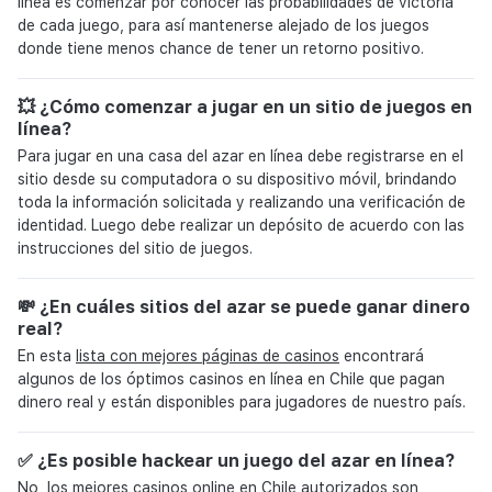
línea es comenzar por conocer las probabilidades de victoria
de cada juego, para así mantenerse alejado de los juegos
donde tiene menos chance de tener un retorno positivo.
💥 ¿Cómo comenzar a jugar en un sitio de juegos en
línea?
Para jugar en una casa del azar en línea debe registrarse en el
sitio desde su computadora o su dispositivo móvil, brindando
toda la información solicitada y realizando una verificación de
identidad. Luego debe realizar un depósito de acuerdo con las
instrucciones del sitio de juegos.
💸 ¿En cuáles sitios del azar se puede ganar dinero
real?
En esta
lista con mejores páginas de casinos
encontrará
algunos de los óptimos casinos en línea en Chile que pagan
dinero real y están disponibles para jugadores de nuestro país.
✅ ¿Es posible hackear un juego del azar en línea?
No, los mejores casinos online en Chile autorizados son