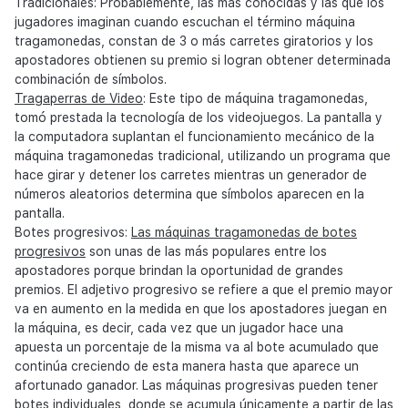
Tradicionales
: Probablemente, las más conocidas y las que los
jugadores imaginan cuando escuchan el término máquina
tragamonedas, constan de 3 o más carretes giratorios y los
apostadores obtienen su premio si logran obtener determinada
combinación de símbolos.
Tragaperras de Video
: Este tipo de máquina tragamonedas,
tomó prestada la tecnología de los videojuegos. La pantalla y
la computadora suplantan el funcionamiento mecánico de la
máquina tragamonedas tradicional, utilizando un programa que
hace girar y detener los carretes mientras un generador de
números aleatorios determina que símbolos aparecen en la
pantalla.
Botes progresivos
:
Las máquinas tragamonedas de botes
progresivos
son unas de las más populares entre los
apostadores porque brindan la oportunidad de grandes
premios. El adjetivo progresivo se refiere a que el premio mayor
va en aumento en la medida en que los apostadores juegan en
la máquina, es decir, cada vez que un jugador hace una
apuesta un porcentaje de la misma va al bote acumulado que
continúa creciendo de esta manera hasta que aparece un
afortunado ganador. Las máquinas progresivas pueden tener
botes individuales, donde se acumula únicamente a partir de las