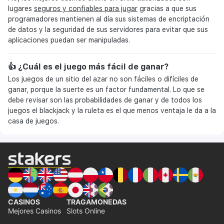
lugares
seguros y confiables para jugar
gracias a que sus
programadores mantienen al día sus sistemas de encriptación
de datos y la seguridad de sus servidores para evitar que sus
aplicaciones puedan ser manipuladas.
👍 ¿Cuál es el juego más fácil de ganar?
Los juegos de un sitio del azar no son fáciles o difíciles de
ganar, porque la suerte es un factor fundamental. Lo que se
debe revisar son las probabilidades de ganar y de todos los
juegos el blackjack y la ruleta es el que menos ventaja le da a la
casa de juegos.
CASINOS
TRAGAMONEDAS
Mejores Casinos
Slots Online