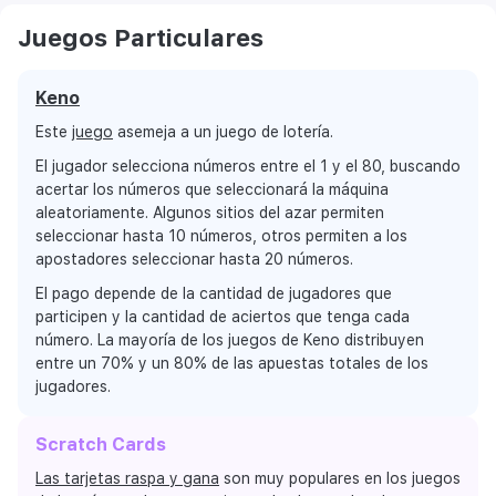
Juegos Particulares
Keno
Este
juego
asemeja a un juego de lotería.
El jugador selecciona números entre el 1 y el 80, buscando
acertar los números que seleccionará la máquina
aleatoriamente. Algunos sitios del azar permiten
seleccionar hasta 10 números, otros permiten a los
apostadores seleccionar hasta 20 números.
El pago depende de la cantidad de jugadores que
participen y la cantidad de aciertos que tenga cada
número. La mayoría de los juegos de Keno distribuyen
entre un 70% y un 80% de las apuestas totales de los
jugadores.
Scratch Cards
Las tarjetas raspa y gana
son muy populares en los juegos