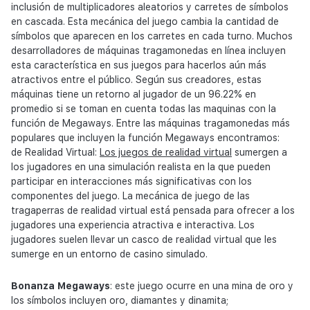
inclusión de multiplicadores aleatorios y carretes de símbolos
en cascada. Esta mecánica del juego cambia la cantidad de
símbolos que aparecen en los carretes en cada turno. Muchos
desarrolladores de máquinas tragamonedas en línea incluyen
esta característica en sus juegos para hacerlos aún más
atractivos entre el público. Según sus creadores, estas
máquinas tiene un retorno al jugador de un 96.22% en
promedio si se toman en cuenta todas las maquinas con la
función de Megaways. Entre las máquinas tragamonedas más
populares que incluyen la función Megaways encontramos:
de Realidad Virtual:
Los juegos de realidad virtual
sumergen a
los jugadores en una simulación realista en la que pueden
participar en interacciones más significativas con los
componentes del juego. La mecánica de juego de las
tragaperras de realidad virtual está pensada para ofrecer a los
jugadores una experiencia atractiva e interactiva. Los
jugadores suelen llevar un casco de realidad virtual que les
sumerge en un entorno de casino simulado.
Bonanza Megaways
: este juego ocurre en una mina de oro y
los símbolos incluyen oro, diamantes y dinamita;