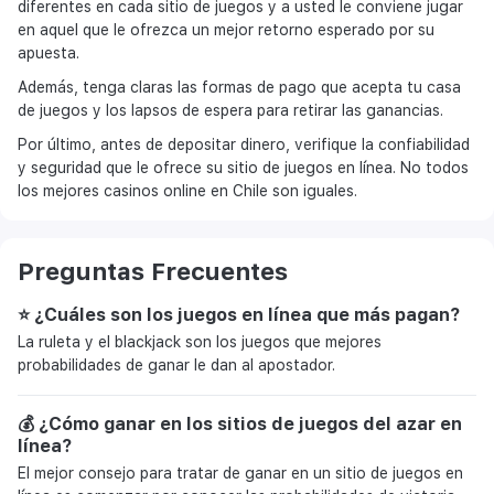
diferentes en cada sitio de juegos y a usted le conviene jugar
en aquel que le ofrezca un mejor retorno esperado por su
apuesta.
Además, tenga claras las formas de pago que acepta tu casa
de juegos y los lapsos de espera para retirar las ganancias.
Por último, antes de depositar dinero, verifique la confiabilidad
y seguridad que le ofrece su sitio de juegos en línea. No todos
los mejores casinos online en Chile son iguales.
Preguntas Frecuentes
⭐ ¿Cuáles son los juegos en línea que más pagan?
La ruleta y el blackjack son los juegos que mejores
probabilidades de ganar le dan al apostador.
💰 ¿Cómo ganar en los sitios de juegos del azar en
línea?
El mejor consejo para tratar de ganar en un sitio de juegos en