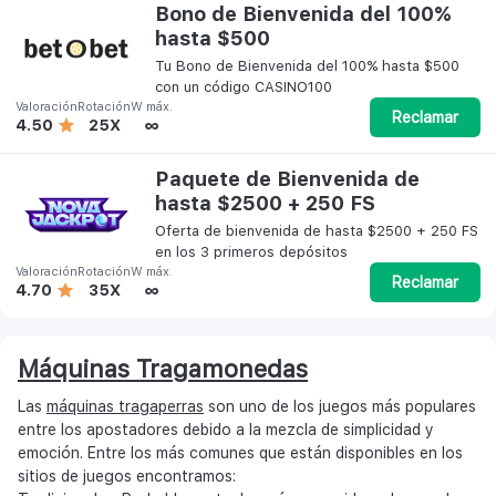
Bono de Bienvenida del 100%
hasta $500
Tu Bono de Bienvenida del 100% hasta $500
con un código CASINO100
Valoración
Rotación
W máx.
Reclamar
4.50
25X
∞
Paquete de Bienvenida de
hasta $2500 + 250 FS
Oferta de bienvenida de hasta $2500 + 250 FS
en los 3 primeros depósitos
Valoración
Rotación
W máx.
Reclamar
4.70
35X
∞
Máquinas Tragamonedas
Las
máquinas tragaperras
son uno de los juegos más populares
entre los apostadores debido a la mezcla de simplicidad y
emoción. Entre los más comunes que están disponibles en los
sitios de juegos encontramos: