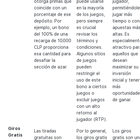
otorga primas que
puede usarse
jugador,
coincide con un
en la mayoría
permitiéndole
porcentaje de ese
de los juegos,
jugar más
depósito. Por
pero siempre
tiempo o con
ejemplo, un bono
es crucial
apuestas má
del 100% de una
revisar los
altas. Es
recarga de 10.000
términos y
especialment
CLP proporciona
condiciones.
atractivo par
esa cantidad para
Algunos sitios
aquellos que
desafiar la
de juegos
desean
sección de azar.
pueden
maximizar su
restringir el
inversión
uso de este
inicial y tener
bono a ciertos
más
juegos o
oportunidade
excluir juegos
de ganar.
con un alto
retorno al
jugador (RTP).
Giros
Las tiradas
Por lo general,
Los giros
Gratis
gratuitas son
los giros gratis
gratis son un