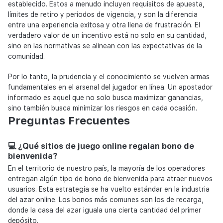
establecido. Estos a menudo incluyen requisitos de apuesta,
límites de retiro y periodos de vigencia, y son la diferencia
entre una experiencia exitosa y otra llena de frustración. El
verdadero valor de un incentivo está no solo en su cantidad,
sino en las normativas se alinean con las expectativas de la
comunidad.
Por lo tanto, la prudencia y el conocimiento se vuelven armas
fundamentales en el arsenal del jugador en línea. Un apostador
informado es aquel que no solo busca maximizar ganancias,
sino también busca minimizar los riesgos en cada ocasión.
Preguntas Frecuentes
💻 ¿Qué sitios de juego online regalan bono de
bienvenida?
En el territorio de nuestro país, la mayoría de los operadores
entregan algún tipo de bono de bienvenida para atraer nuevos
usuarios. Esta estrategia se ha vuelto estándar en la industria
del azar online. Los bonos más comunes son los de recarga,
donde la casa del azar iguala una cierta cantidad del primer
depósito.