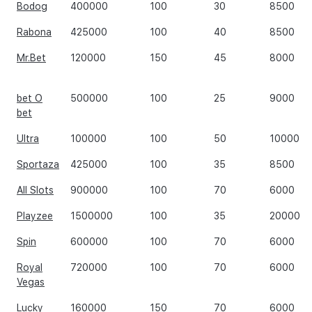
Bodog
400000
100
30
8500
Rabona
425000
100
40
8500
Mr.Bet
120000
150
45
8000
bet O
500000
100
25
9000
bet
Ultra
100000
100
50
10000
Sportaza
425000
100
35
8500
All Slots
900000
100
70
6000
Playzee
1500000
100
35
20000
Spin
600000
100
70
6000
Royal
720000
100
70
6000
Vegas
Lucky
160000
150
70
6000