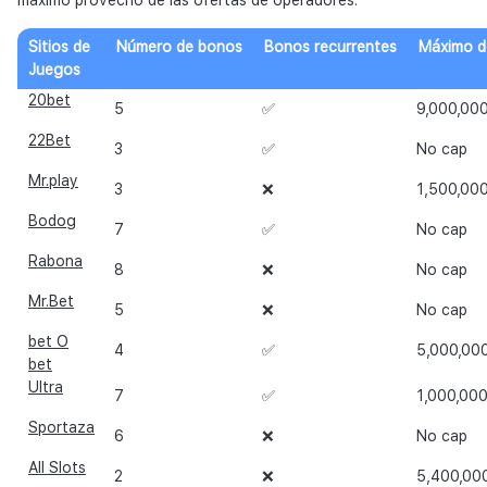
máximo provecho de las ofertas de operadores.
Sitios de
Número de bonos
Bonos recurrentes
Máximo d
Juegos
20bet
5
✅
9,000,00
22Bet
3
✅
No cap
Mr.play
3
❌
1,500,00
Bodog
7
✅
No cap
Rabona
8
❌
No cap
Mr.Bet
5
❌
No cap
bet O
4
✅
5,000,00
bet
Ultra
7
✅
1,000,00
Sportaza
6
❌
No cap
All Slots
2
❌
5,400,00