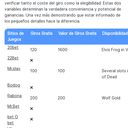
verificar tanto el coste del giro como la elegibilidad. Estas dos
variables determinan la verdadera conveniencia y potencial de
ganancias. Una vez más demostrando que estar informado de
los pequeños detalles hace la diferencia.
Sitios de
Giros Gratis
Valor de Giros Gratis
Disponibilidad
Juegos
20bet
120
1600
Elvis Frog in 
22Bet
❌
Mr.play
100
100
Several slots
of Dead
Bodog
❌
Rabona
200
200
Wolf Gold
Mr.Bet
❌
bet O
❌
bet