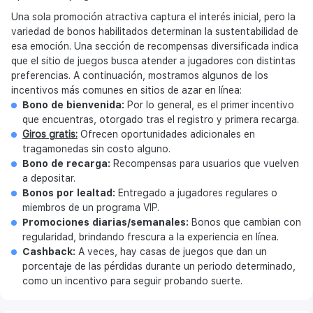
Una sola promoción atractiva captura el interés inicial, pero la
variedad de bonos habilitados determinan la sustentabilidad de
esa emoción. Una sección de recompensas diversificada indica
que el sitio de juegos busca atender a jugadores con distintas
preferencias. A continuación, mostramos algunos de los
incentivos más comunes en sitios de azar en línea:
Bono de bienvenida:
Por lo general, es el primer incentivo
que encuentras, otorgado tras el registro y primera recarga.
Giros gratis:
Ofrecen oportunidades adicionales en
tragamonedas sin costo alguno.
Bono de recarga:
Recompensas para usuarios que vuelven
a depositar.
Bonos por lealtad:
Entregado a jugadores regulares o
miembros de un programa VIP.
Promociones diarias/semanales:
Bonos que cambian con
regularidad, brindando frescura a la experiencia en línea.
Cashback:
A veces, hay casas de juegos que dan un
porcentaje de las pérdidas durante un periodo determinado,
como un incentivo para seguir probando suerte.