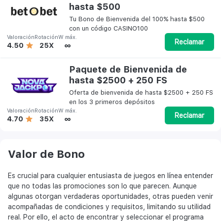
hasta $500
Tu Bono de Bienvenida del 100% hasta $500
con un código CASINO100
Valoración
Rotación
W máx.
Reclamar
4.50
25X
∞
Paquete de Bienvenida de
hasta $2500 + 250 FS
Oferta de bienvenida de hasta $2500 + 250 FS
en los 3 primeros depósitos
Valoración
Rotación
W máx.
Reclamar
4.70
35X
∞
Valor de Bono
Es crucial para cualquier entusiasta de juegos en línea entender
que no todas las promociones son lo que parecen. Aunque
algunas otorgan verdaderas oportunidades, otras pueden venir
acompañadas de condiciones y requisitos, limitando su utilidad
real. Por ello, el acto de encontrar y seleccionar el programa