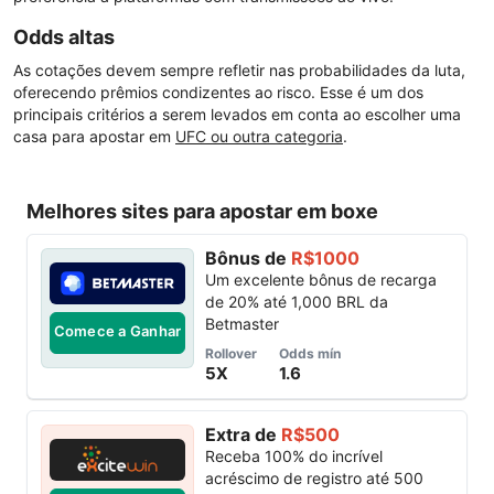
Odds altas
As cotações devem sempre refletir nas probabilidades da luta,
oferecendo prêmios condizentes ao risco. Esse é um dos
principais critérios a serem levados em conta ao escolher uma
casa para apostar em
UFC ou outra categoria
.
Melhores sites para apostar em boxe
Bônus de
R$1000
Um excelente bônus de recarga
de 20% até 1,000 BRL da
Betmaster
Comece a Ganhar
Rollover
Odds mín
5X
1.6
Extra de
R$500
Receba 100% do incrível
acréscimo de registro até 500