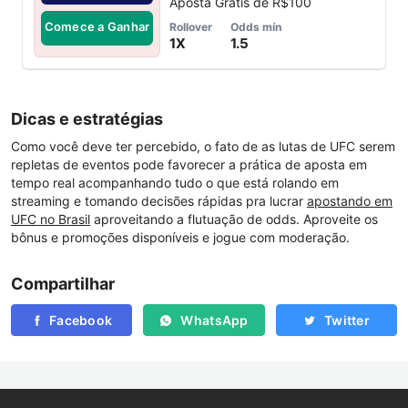
Aposta Grátis de R$100
Comece a Ganhar
Rollover
Odds mín
1X
1.5
Dicas e estratégias
Como você deve ter percebido, o fato de as lutas de UFC serem
repletas de eventos pode favorecer a prática de aposta em
tempo real acompanhando tudo o que está rolando em
streaming e tomando decisões rápidas pra lucrar
apostando em
UFC no Brasil
aproveitando a flutuação de odds. Aproveite os
bônus e promoções disponíveis e jogue com moderação.
Compartilhar
Facebook
WhatsApp
Twitter