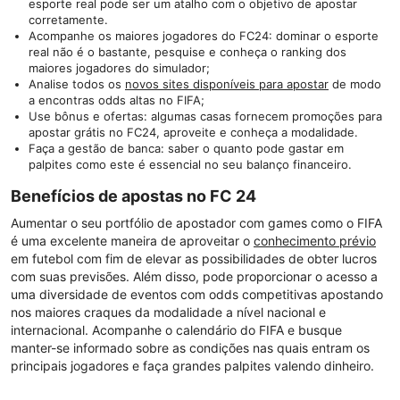
esporte real pode ser um atalho com o objetivo de apostar
corretamente.
Acompanhe os maiores jogadores do FC24: dominar o esporte
real não é o bastante, pesquise e conheça o ranking dos
maiores jogadores do simulador;
Analise todos os
novos sites disponíveis para apostar
de modo
a encontras odds altas no FIFA;
Use bônus e ofertas: algumas casas fornecem promoções para
apostar grátis no FC24, aproveite e conheça a modalidade.
Faça a gestão de banca: saber o quanto pode gastar em
palpites como este é essencial no seu balanço financeiro.
Benefícios de apostas no FC 24
Aumentar o seu portfólio de apostador com games como o FIFA
é uma excelente maneira de aproveitar o
conhecimento prévio
em futebol com fim de elevar as possibilidades de obter lucros
com suas previsões. Além disso, pode proporcionar o acesso a
uma diversidade de eventos com odds competitivas apostando
nos maiores craques da modalidade a nível nacional e
internacional. Acompanhe o calendário do FIFA e busque
manter-se informado sobre as condições nas quais entram os
principais jogadores e faça grandes palpites valendo dinheiro.