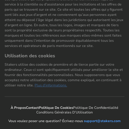
service à la clientèle ou d’assistance pour les incitations et les offres de
paris qui se trouvent sur ce site. Ce site et toutes les offres qui y figurent
sont liés aux jeux d’argent et ne conviennent qu’aux personnes ayant
atteint ou dépassé l’âge légal dans les juridictions qui autorisent les jeux
d’argent en ligne. En outre, tous les logos, images et marques de tiers
sont la propriété exclusive de leurs propriétaires respectifs. Toutes les
marques et toutes les références aux marques elles-mêmes sont faites
uniquement dans l’intention de promouvoir équitablement tous les
services et opérateurs de paris mentionnés sur ce site.
Utilisation des cookies
Stakers utilise des cookies de première et de tierce partie sur votre
ordinateur. Ceux-ci sont spécifiquement utilisés pour améliorer le site et
fournir des fonctionnalités personnalisées. Nous supposerons que vous
acceptez notre utilisation des cookies, comme expliqué, en continuant à
utiliser notre site.
Plus d’informations.
À Propos
Contact
Politique De Cookies
Politique De Confidentialité
Conditions Générales D’Utilisation
Vous voulez poser une question? Écrivez-nous
support@stakers.com