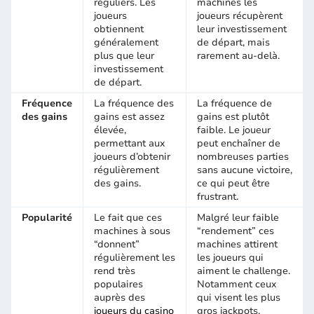
réguliers. Les
machines les
joueurs
joueurs récupèrent
obtiennent
leur investissement
généralement
de départ, mais
plus que leur
rarement au-delà.
investissement
de départ.
Fréquence
La fréquence des
La fréquence de
des gains
gains est assez
gains est plutôt
élevée,
faible. Le joueur
permettant aux
peut enchaîner de
joueurs d’obtenir
nombreuses parties
régulièrement
sans aucune victoire,
des gains.
ce qui peut être
frustrant.
Popularité
Le fait que ces
Malgré leur faible
machines à sous
“rendement” ces
“donnent”
machines attirent
régulièrement les
les joueurs qui
rend très
aiment le challenge.
populaires
Notamment ceux
auprès des
qui visent les plus
joueurs du casino
gros jackpots.