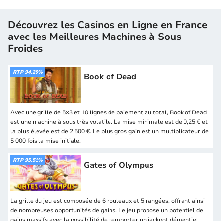
Découvrez les Casinos en Ligne en France
avec les Meilleures Machines à Sous
Froides
RTP 94.25%
Book of Dead
Avec une grille de 5×3 et 10 lignes de paiement au total, Book of Dead
est une machine à sous très volatile. La mise minimale est de 0,25 € et
la plus élevée est de 2 500 €. Le plus gros gain est un multiplicateur de
5 000 fois la mise initiale.
RTP 95.51%
Gates of Olympus
La grille du jeu est composée de 6 rouleaux et 5 rangées, offrant ainsi
de nombreuses opportunités de gains. Le jeu propose un potentiel de
gains massifs avec la possibilité de remporter un jackpot démentiel.