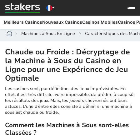
Meilleurs Casinos
Nouveaux Casinos
Casinos Mobiles
Casinos P
Machines à Sous En Ligne
Caractéristiques des Mach
Chaude ou Froide : Décryptage de
la Machine à Sous du Casino en
Ligne pour une Expérience de Jeu
Optimale
Les casinos sont, par définition, des lieux imprévisibles. En
effet, il est très difficile, voire impossible, de prédire à coup sûr
les résultats des jeux. Mais, les joueurs chevronnés ont leurs
astuces. L’une d’entre elles consiste à définir si une machine à
sous est chaude ou froide.
Comment les Machines à Sous sont-elles
Classées ?