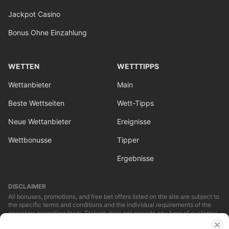
Jackpot Casino
Bonus Ohne Einzahlung
WETTEN
WETTTIPPS
Wettanbieter
Main
Beste Wettseiten
Wett-Tipps
Neue Wettanbieter
Ereignisse
Wettbonusse
Tipper
Ergebnisse
DISCLAIMER
All bonuses, promotions, and free bet offers listed on the site are subject to
the specific terms and conditions and the individual requirements of the
operators promoting them. Stakers does not provide any type of customer
service or support for any of the betting incentives and offers that are to be